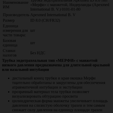
Трубка эндотрахеальная Apexmed ID 8.0 тип
Наименование
«Мерфи» с манжетой, Нидерланды (Apexmed
ИМ
International B. V.) 0101-01-80
Производитель
Apexmed International B. V
Размер
ID 8.0 (CH/FR32)
Единица
измерения для
шт
части товара:
Базовая
шт
единица
Ставки
Без НДС
налогов
Трубка эндотрахеальная тип «МЕРФИ» с манжетой
низкого давления предназначена для длительной оральной
или назальной интубации
дистальный конец трубки и края окошка Мерфи
тщательно обработаны и закруглены для обеспечения
атравматичной интубации и экстубации
прозрачный материал тела трубки позволяет
визуализировать обтурацию просвета
цилиндрическая форма манжеты увеличивает площадь
давления на слизистую оболочку трахеи и тем самым
снижает силу давления на единицу площади трахеи