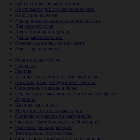
Зуботехническая лаборатория
Инструментарий стоматологический
Индустрия красоты
Для парикмахерских и салонов красоты
Для косметологов
Для маникюра и педикюра
Для парафинотерапии
Восковая депиляция и шугаринг
Для загара и солярия
Ветеринария
Медицинская мебель
Перчатки
Бахилы
Дезинфекция, стерилизация, журналы
Шприцы, иглы, инфузионная терапия
Одноразовые одежда и белье
Перевязочные материалы, спиртовые салфетки
Журналы
Шовные материалы
Медицинский инструментарий
Системы для забора биоматериалов
Расходные материалы для лабораторий
Реагенты для лабораторий
Тест-полоски, тест-системы
Гинекологические расходные материалы