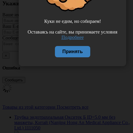
Укажите неточность в описании товара
Ваше имя
Куки не едим, но собираем!
Ваш E-mail
Оставаясь на сайте, вы принимаете условия
Подробнее
Сообщение
Принять
×
Ошибка
Товары из этой категории
Посмотреть все
Трубка эндотрахеальная Окситек Б ID=5.0 мм без
манжеты, Китай (Nanjing Hong An Medical Appliance Co.,
Ltd.) 1111050