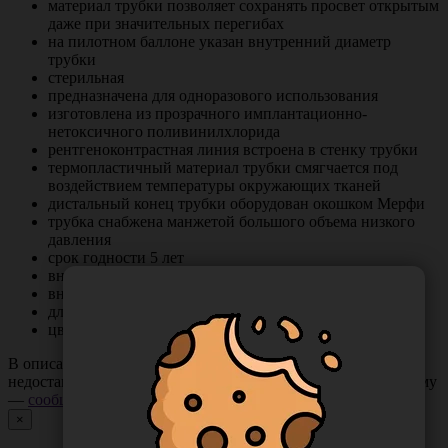
материал трубки позволяет сохранять просвет открытым
даже при значительных перегибах
на пилотном баллоне указан внутренний диаметр
трубки
стерильная
предназначена для одноразового использования
изготовлена из прозрачного имплантационно-
нетоксичного поливинилхлорида
рентгеноконтрастная линия встроена в стенку трубки
термопластичный материал трубки смягчается под
воздействием температуры окружающих тканей
дистальный конец трубки оборудован окошком Мерфи
трубка снабжена манжетой большого объема низкого
давления
срок годности 5 лет
внутренний диаметр I.D. 8,0 мм
внешний диаметр O.D. 10,7 мм
длина 330 мм
цвет синий
В описании товара могут иметь место неточности или
недостающая информация. Если вы заметили такую проблему
—
сообщите нам
.
×