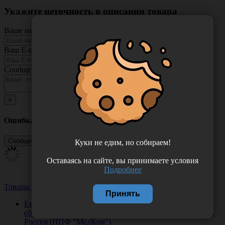
Укажите неточность в описании товара
Ваше имя
Ваш E-mail
Сообщение
×
Ошибка
Куки не едим, но собираем!
Оставаясь на сайте, вы принимаете условия
Подробнее
Товары из этой категории
Посмотреть все
Принять
Емкость-контейнер МК-01-"МедКом" класса В, 1 л для
сбора острого инструментария, круглый, одноразовый,
Россия (НПФ "МедКом")