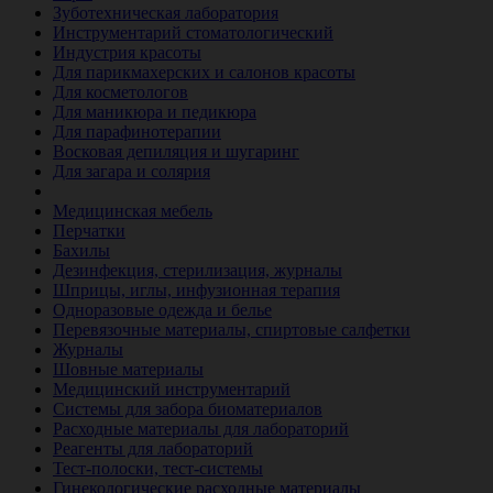
Зуботехническая лаборатория
Инструментарий стоматологический
Индустрия красоты
Для парикмахерских и салонов красоты
Для косметологов
Для маникюра и педикюра
Для парафинотерапии
Восковая депиляция и шугаринг
Для загара и солярия
Ветеринария
Медицинская мебель
Перчатки
Бахилы
Дезинфекция, стерилизация, журналы
Шприцы, иглы, инфузионная терапия
Одноразовые одежда и белье
Перевязочные материалы, спиртовые салфетки
Журналы
Шовные материалы
Медицинский инструментарий
Системы для забора биоматериалов
Расходные материалы для лабораторий
Реагенты для лабораторий
Тест-полоски, тест-системы
Гинекологические расходные материалы