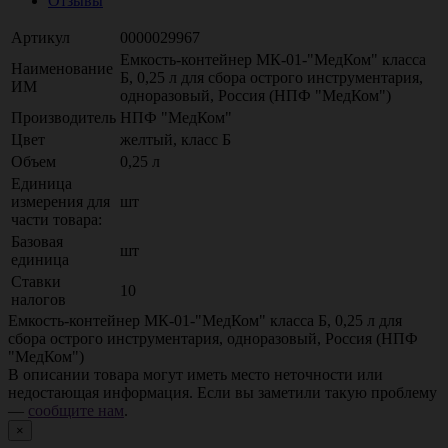
Отзывы
Артикул
0000029967
Емкость-контейнер МК-01-"МедКом" класса
Наименование
Б, 0,25 л для сбора острого инструментария,
ИМ
одноразовый, Россия (НПФ "МедКом")
Производитель
НПФ "МедКом"
Цвет
желтый, класс Б
Объем
0,25 л
Единица
измерения для
шт
части товара:
Базовая
шт
единица
Ставки
10
налогов
Емкость-контейнер МК-01-"МедКом" класса Б, 0,25 л для
сбора острого инструментария, одноразовый, Россия (НПФ
"МедКом")
В описании товара могут иметь место неточности или
недостающая информация. Если вы заметили такую проблему
—
сообщите нам
.
×