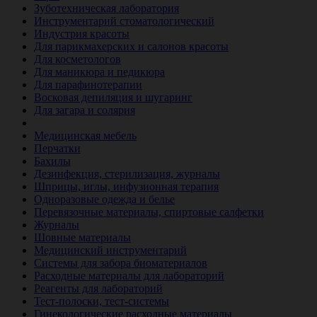
Зуботехническая лаборатория
Инструментарий стоматологический
Индустрия красоты
Для парикмахерских и салонов красоты
Для косметологов
Для маникюра и педикюра
Для парафинотерапии
Восковая депиляция и шугаринг
Для загара и солярия
Ветеринария
Медицинская мебель
Перчатки
Бахилы
Дезинфекция, стерилизация, журналы
Шприцы, иглы, инфузионная терапия
Одноразовые одежда и белье
Перевязочные материалы, спиртовые салфетки
Журналы
Шовные материалы
Медицинский инструментарий
Системы для забора биоматериалов
Расходные материалы для лабораторий
Реагенты для лабораторий
Тест-полоски, тест-системы
Гинекологические расходные материалы