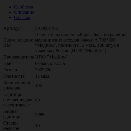
Свойства
Описание
Отзывы
Артикул
Б-00001762
Пакет полиэтиленовый для сбора и хранения
Наименование
медицинских отходов класса А 700*800
ИМ
"МедКом", плотность 12 мкм., 100 штук в
упаковке, Россия (НПФ "МедКом")
Производитель
НПФ "МедКом"
Цвет
белый, класс А
Размер
700*800
Плотность
12 мкм
Количество в
100
упаковке
Единица
измерения для
шт
части товара:
Базовая
упак
единица
Ставки
10
налогов