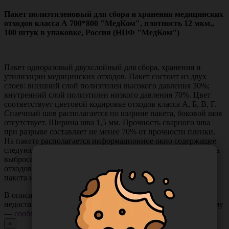
Пакет полиэтиленовый для сбора и хранения медицинских
отходов класса А 700*800 "МедКом", плотность 12 мкм.,
100 штук в упаковке, Россия (НПФ "МедКом")
Пакет одноразовый двухслойный для сбора, хранения и
утилизации медицинских отходов. Пакет состоит из двух
слоев: внешний слой полиэтилен высокого давления 30%;
внутренний слой полиэтилен низкого давления 70%. Цвет
соответствует цветовой кодировке отходов класса А, Б, В, Г.
Спаечный шов располагается по ширине пакета, боковой шов
отсутствует. Ширина шва 1,5 мм. Прочность сварного шва
при разрыве составляет не менее 70% от прочности пленки.
На пакете располагается информационное окно содержащее
следующую информацию: класс отходов, название ЛПУ, дата
выброса отходов, ФИО ответственного лица за выброс
отходов. Информационное окно располагается по центру
пакета и наносится флексографическим способом печати.
В описании товара могут иметь место неточности или
недостающая информация. Если вы заметили такую проблему
—
сообщите нам
.
×