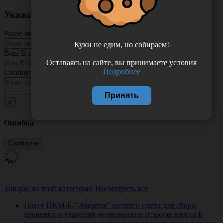
Укажите неточность в описании товара
Ваше имя
Куки не едим, но собираем!
Ваш E-mail
Оставаясь на сайте, вы принимаете условия
Подробнее
Сообщение
Принять
×
Ошибка
Товары из этой категории
Посмотреть все
Пакет ПКМ-Б-"Энергия" желтого цвета для сбора,
хранения и удаления медицинских отходов класса Б