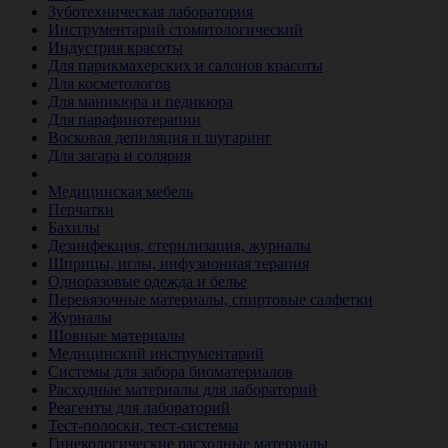
Зуботехническая лаборатория
Инструментарий стоматологический
Индустрия красоты
Для парикмахерских и салонов красоты
Для косметологов
Для маникюра и педикюра
Для парафинотерапии
Восковая депиляция и шугаринг
Для загара и солярия
Ветеринария
Медицинская мебель
Перчатки
Бахилы
Дезинфекция, стерилизация, журналы
Шприцы, иглы, инфузионная терапия
Одноразовые одежда и белье
Перевязочные материалы, спиртовые салфетки
Журналы
Шовные материалы
Медицинский инструментарий
Системы для забора биоматериалов
Расходные материалы для лабораторий
Реагенты для лабораторий
Тест-полоски, тест-системы
Гинекологические расходные материалы