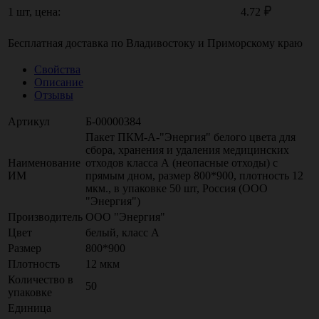
1 шт, цена:
4.72
Бесплатная доставка по
Владивостоку
и
Приморскому краю
Свойства
Описание
Отзывы
Артикул
Б-00000384
Пакет ПКМ-А-"Энергия" белого цвета для
сбора, хранения и удаления медицинских
Наименование
отходов класса А (неопасные отходы) с
ИМ
прямым дном, размер 800*900, плотность 12
мкм., в упаковке 50 шт, Россия (ООО
"Энергия")
Производитель
ООО "Энергия"
Цвет
белый, класс А
Размер
800*900
Плотность
12 мкм
Количество в
50
упаковке
Единица