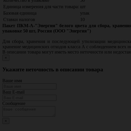
Количество в упаковке
50
Единица измерения для части товара:
шт
Базовая единица
упак
Ставки налогов
10
Пакет ПКМ-А-"Энергия" белого цвета для сбора, хранения
упаковке 50 шт, Россия (ООО "Энергия")
Для сбора, хранения и последующей утилизации медицинск
хранение медицинских отходов класса А с соблюдением всех н
В описании товара могут иметь место неточности или недост
×
Укажите неточность в описании товара
Ваше имя
Ваш E-mail
Сообщение
×