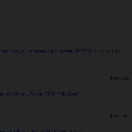
ные отходы) с прямым дном, размер 800*900, плотность 12
0 отзывов
аковке 100 шт., Россия (НПФ "МедКом")
0 отзывов
аковке 100 шт., Россия (НПФ "МедКом")