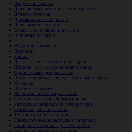
Индустрия красоты
Для парикмахерских и салонов красоты
Для косметологов
Для маникюра и педикюра
Для парафинотерапии
Восковая депиляция и шугаринг
Для загара и солярия
Ветеринария
Медицинская мебель
Перчатки
Бахилы
Дезинфекция, стерилизация, журналы
Шприцы, иглы, инфузионная терапия
Одноразовые одежда и белье
Перевязочные материалы, спиртовые салфетки
Журналы
Шовные материалы
Медицинский инструментарий
Системы для забора биоматериалов
Расходные материалы для лабораторий
Реагенты для лабораторий
Тест-полоски, тест-системы
Гинекологические расходные материалы
Расходные материалы для ЭКГ и УЗИ
Анестезиология и реанимация