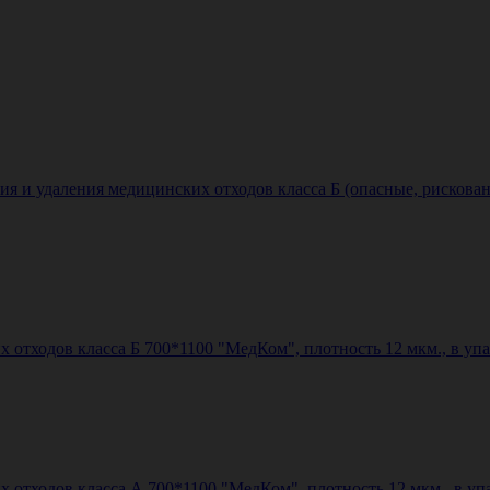
ия и удаления медицинских отходов класса Б (опасные, рискован
 отходов класса Б 700*1100 "МедКом", плотность 12 мкм., в уп
 отходов класса А 700*1100 "МедКом", плотность 12 мкм., в уп