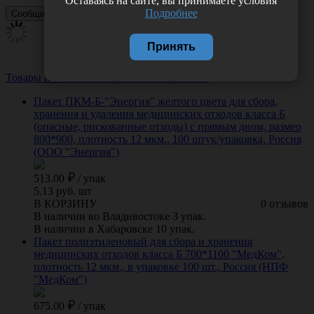
Оставаясь на сайте, вы принимаете условия
Подробнее
Принять
Товары из этой категории
Посмотреть все
Пакет ПКМ-Б-"Энергия" желтого цвета для сбора,
хранения и удаления медицинских отходов класса Б
(опасные, рискованные отходы) с прямым дном, размер
800*900, плотность 12 мкм., 100 штук/упаковка, Россия
(ООО "Энергия")
513.00
/
упак
5.13 руб. шт
В КОРЗИНУ
0 отзывов
В наличии во Владивостоке 3 упак.
В наличии в Хабаровске 10 упак.
Пакет полиэтиленовый для сбора и хранения
медицинских отходов класса Б 700*1100 "МедКом",
плотность 12 мкм., в упаковке 100 шт., Россия (НПФ
"МедКом")
675.00
/
упак