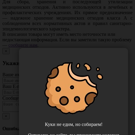
Для сбора, хранения и последующей утилизации
медицинских отходов. Активно используются в лечебных и
профилактических учреждениях. Их прямое предназначение
— надежное хранение медицинских отходов класса А с
соблюдением всех нормативных актов и правил санитарно-
эпидемиологического характера.
В описании товара могут иметь место неточности или
недостающая информация. Если вы заметили такую проблему
—
сообщите нам
.
×
Укажите неточность в описании товара
Ваше имя
Ваш E-mail
Сообщение
×
Куки не едим, но собираем!
Ошибка