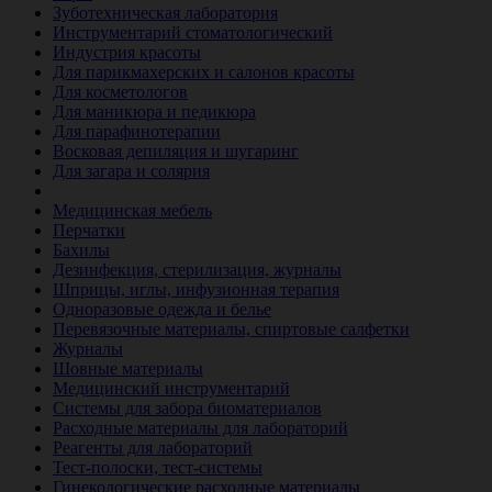
Зуботехническая лаборатория
Инструментарий стоматологический
Индустрия красоты
Для парикмахерских и салонов красоты
Для косметологов
Для маникюра и педикюра
Для парафинотерапии
Восковая депиляция и шугаринг
Для загара и солярия
Ветеринария
Медицинская мебель
Перчатки
Бахилы
Дезинфекция, стерилизация, журналы
Шприцы, иглы, инфузионная терапия
Одноразовые одежда и белье
Перевязочные материалы, спиртовые салфетки
Журналы
Шовные материалы
Медицинский инструментарий
Системы для забора биоматериалов
Расходные материалы для лабораторий
Реагенты для лабораторий
Тест-полоски, тест-системы
Гинекологические расходные материалы