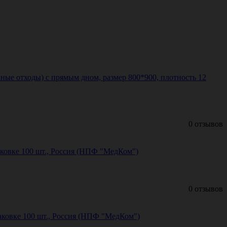
ные отходы) с прямым дном, размер 800*900, плотность 12
0 отзывов
аковке 100 шт., Россия (НПФ "МедКом")
0 отзывов
аковке 100 шт., Россия (НПФ "МедКом")