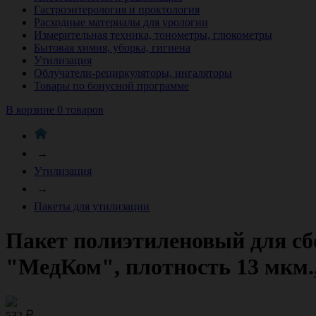
Гастроэнтерология и проктология
Расходные материалы для урологии
Измерительная техника, тонометры, глюкометры
Бытовая химия, уборка, гигиена
Утилизация
Облучатели-рециркуляторы, ингаляторы
Товары по бонусной программе
В корзине 0 товаров
→
Утилизация
→
Пакеты для утилизации
Пакет полиэтиленовый для сбо
"МедКом", плотность 13 мкм.
532