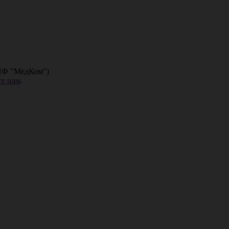
НПФ "МедКом")
е нам
.