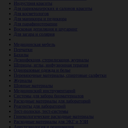
Индустрия красоты
Для парикмахерских и салонов красоты
Для косметологов
Для маникюра и педикюра
Для парафинотерапии
Восковая депиляция и шугаринг
Для загара и солярия
Ветеринария
Медицинская мебель
Перчатки
Бахилы
Дезинфекция, стерилизация, журналы
Шприцы, иглы, инфузионная терапия
Одноразовые одежда и белье
Перевязочные материалы, спиртовые салфетки
Журналы
Шовные материалы
Медицинский инструментарий
Системы для забора биоматериалов
Расходные материалы для лабораторий
Реагенты для лабораторий
Тест-полоски, тест-системы
Гинекологические расходные материалы
Расходные материалы для ЭКГ и УЗИ
Анестезиология и реанимация