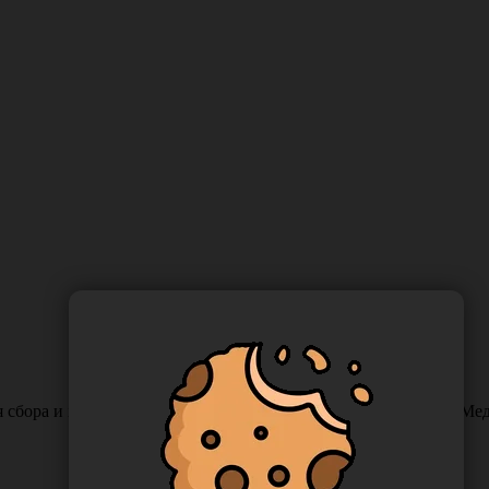
 сбора и хранения медицинских отходов класса Б 600*1000 "Мед