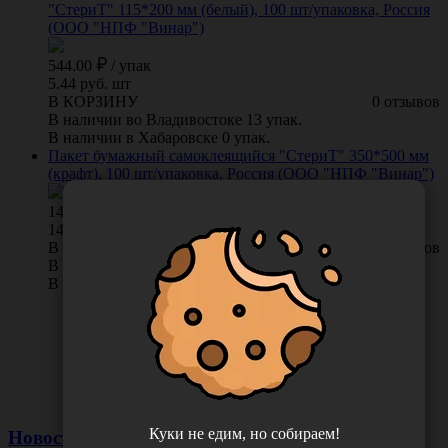
"СтериТ" 115*200 мм (белый), 100 шт/упаковка, Россия
(ООО "НПФ "Винар")
544.00
/
упак
5.44 руб. шт
В КОРЗИНУ
0 отзывов
В наличии во Владивостоке 13 упак.
В наличии в Хабаровске 0 упак.
Пакет бумажный самоклеящийся "СтериТ" 350*500 мм
(крафт), 100 шт/упаковка, Россия (ООО "НПФ "Винар")
1448.00
/
упак
14.48 руб. шт
В КОРЗИНУ
0 отзывов
В наличии во Владивостоке 10 упак.
В наличии в Хабаровске 0 упак.
Куки не едим, но собираем!
Новости