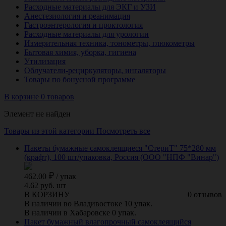
Расходные материалы для ЭКГ и УЗИ
Анестезиология и реанимация
Гастроэнтерология и проктология
Расходные материалы для урологии
Измерительная техника, тонометры, глюкометры
Бытовая химия, уборка, гигиена
Утилизация
Облучатели-рециркуляторы, ингаляторы
Товары по бонусной программе
В корзине 0 товаров
Элемент не найден
Товары из этой категории
Посмотреть все
Пакеты бумажные самоклеящиеся "СтериТ" 75*280 мм
(крафт), 100 шт/упаковка, Россия (ООО "НПФ "Винар")
462.00
/
упак
4.62 руб. шт
В КОРЗИНУ
0 отзывов
В наличии во Владивостоке 10 упак.
В наличии в Хабаровске 0 упак.
Пакет бумажный влагопрочный самоклеящийся