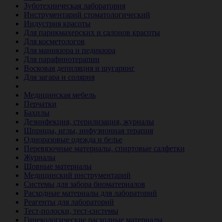
Зуботехническая лаборатория
Инструментарий стоматологический
Индустрия красоты
Для парикмахерских и салонов красоты
Для косметологов
Для маникюра и педикюра
Для парафинотерапии
Восковая депиляция и шугаринг
Для загара и солярия
Ветеринария
Медицинская мебель
Перчатки
Бахилы
Дезинфекция, стерилизация, журналы
Шприцы, иглы, инфузионная терапия
Одноразовые одежда и белье
Перевязочные материалы, спиртовые салфетки
Журналы
Шовные материалы
Медицинский инструментарий
Системы для забора биоматериалов
Расходные материалы для лабораторий
Реагенты для лабораторий
Тест-полоски, тест-системы
Гинекологические расходные материалы