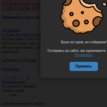
ТОЛЬКО ОПЛАТА ОНЛАЙН НА НАШЕМ
САЙТЕ ИЛИ ЧЕРЕЗ РАСЧЕТНЫЙ СЧЕТ.
Приносим свои извинения!
Подробнее
С Днём Акушера-Гинеколога!
Поздравляем с Днём
Акушера-Гинеколога!
Куки не едим, но собираем!
Спасибо за ваш труд, заботу и тепло!
Желаем вам любви, здоровья и множество счастливых
Оставаясь на сайте, вы принимаете
моментов!
Подробнее
Принять
Подробнее
1
2
3
4
5
...
77
Ваша Корзина
Отложено
0
товаров
Общая сумма:
руб.
Для минимального заказа