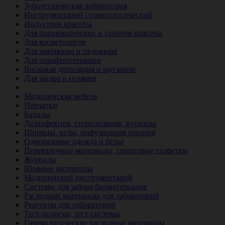
Зуботехническая лаборатория
Инструментарий стоматологический
Индустрия красоты
Для парикмахерских и салонов красоты
Для косметологов
Для маникюра и педикюра
Для парафинотерапии
Восковая депиляция и шугаринг
Для загара и солярия
Ветеринария
Медицинская мебель
Перчатки
Бахилы
Дезинфекция, стерилизация, журналы
Шприцы, иглы, инфузионная терапия
Одноразовые одежда и белье
Перевязочные материалы, спиртовые салфетки
Журналы
Шовные материалы
Медицинский инструментарий
Системы для забора биоматериалов
Расходные материалы для лабораторий
Реагенты для лабораторий
Тест-полоски, тест-системы
Гинекологические расходные материалы