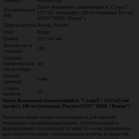
Артикул
Б-00002294
Пакет бумажный самоклеящийся "СтериТ"
Наименование
115*245 мм (крафт), 100 шт/упаковка, Россия
ИМ
(ООО "НПФ "Винар")
Производитель
Винар, Россия
Цвет
Крафт
Размер
115*245 мм
Количество в
100
упаковке
Единица
измерения для
шт
части товара:
Базовая
упак
единица
Ставки
10
налогов
Пакет бумажный самоклеящийся "СтериТ" 115*245 мм
(крафт), 100 шт/упаковка, Россия (ООО "НПФ "Винар")
Пакеты из крафт-бумаги самоклеящиеся для паровой,
воздушной, пароформальдегидной, этиленоксидной и
радиационной стерилизации «СтериТ®» легко проницаемы
для соответствующих стерилизующих агентов, в закрытом