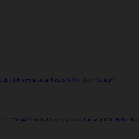
рафт), 100 шт/упаковка, Россия (ООО "НПФ "Винар")
115*200 мм (белый), 100 шт/упаковка, Россия (ООО "НПФ "Вин