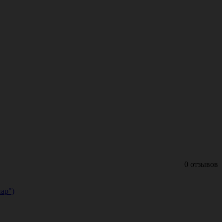
0 отзывов
ар")