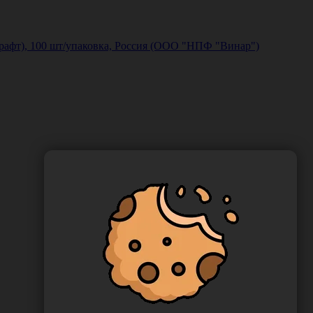
рафт), 100 шт/упаковка, Россия (ООО "НПФ "Винар")