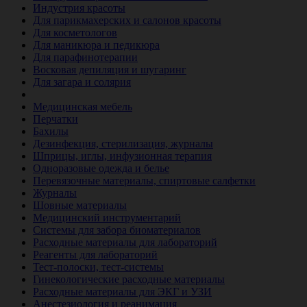
Индустрия красоты
Для парикмахерских и салонов красоты
Для косметологов
Для маникюра и педикюра
Для парафинотерапии
Восковая депиляция и шугаринг
Для загара и солярия
Ветеринария
Медицинская мебель
Перчатки
Бахилы
Дезинфекция, стерилизация, журналы
Шприцы, иглы, инфузионная терапия
Одноразовые одежда и белье
Перевязочные материалы, спиртовые салфетки
Журналы
Шовные материалы
Медицинский инструментарий
Системы для забора биоматериалов
Расходные материалы для лабораторий
Реагенты для лабораторий
Тест-полоски, тест-системы
Гинекологические расходные материалы
Расходные материалы для ЭКГ и УЗИ
Анестезиология и реанимация