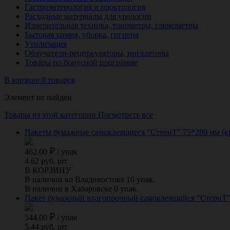
Гастроэнтерология и проктология
Расходные материалы для урологии
Измерительная техника, тонометры, глюкометры
Бытовая химия, уборка, гигиена
Утилизация
Облучатели-рециркуляторы, ингаляторы
Товары по бонусной программе
В корзине 0 товаров
Элемент не найден
Товары из этой категории
Посмотреть все
Пакеты бумажные самоклеящиеся "СтериТ" 75*280 мм (к
462.00
/
упак
4.62 руб. шт
В КОРЗИНУ
В наличии во Владивостоке 10 упак.
В наличии в Хабаровске 0 упак.
Пакет бумажный влагопрочный самоклеящийся "СтериТ" 
544.00
/
упак
5.44 руб. шт