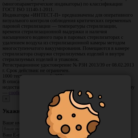
(многопараметрические индикаторы) по классификации
ГОСТ ISO
11140-1-2011
.
Индикаторы «ИНТЕСТ-П» предназначены для оперативного
визуального контроля соблюдения критических переменных
паровой стерилизации — температуры стерилизации,
времени стерилизационной выдержки и наличия
насыщенного водяного пара в паровых стерилизаторах с
удалением воздуха из стерилизационной камеры методом
многоступенчатого вакуумирования. Помещаются в камере
стерилизатора снаружи стерилизуемых изделий и внутри
стерилизуемых изделий и упаковок.
Регистрационное удостоверение № РЗН 2013/39 от 08.02.2013
г. Срок действия: не ограничен.
1000 тестов + журнал ф. 257/у.
В описании товара могут иметь место неточности или
недостающая информация. Если вы заметили такую проблему
—
сообщите нам
.
×
Укажите неточность в описании товара
Ваше имя
Ваш E-mail