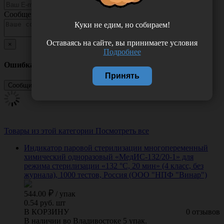
Сообщение
Куки не едим, но собираем!
Оставаясь на сайте, вы принимаете условия
×
Подробнее
Ошибка
Принять
Товары из этой категории
Посмотреть все
Индикатор паровой стерилизации многопеременный
химический одноразовый «МедИС-132/20-1» для
режима стерилизации «132 °С, 20 мин» (4 класс, без
журнала), 1000 тестов, Россия (ООО "НПФ "Винар")
544.00
/
упак
0.54 руб. шт
В КОРЗИНУ
0 отзывов
В наличии во Владивостоке 5 упак.