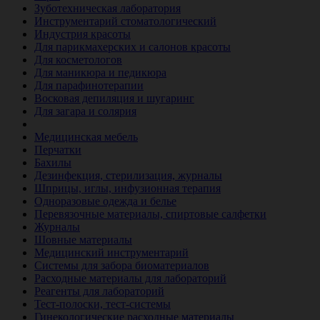
Зуботехническая лаборатория
Инструментарий стоматологический
Индустрия красоты
Для парикмахерских и салонов красоты
Для косметологов
Для маникюра и педикюра
Для парафинотерапии
Восковая депиляция и шугаринг
Для загара и солярия
Ветеринария
Медицинская мебель
Перчатки
Бахилы
Дезинфекция, стерилизация, журналы
Шприцы, иглы, инфузионная терапия
Одноразовые одежда и белье
Перевязочные материалы, спиртовые салфетки
Журналы
Шовные материалы
Медицинский инструментарий
Системы для забора биоматериалов
Расходные материалы для лабораторий
Реагенты для лабораторий
Тест-полоски, тест-системы
Гинекологические расходные материалы