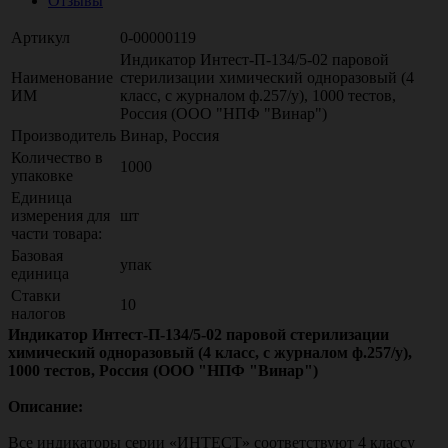
Отзывы
Артикул
0-00000119
Индикатор Интест-П-134/5-02 паровой
Наименование
стерилизации химический одноразовый (4
ИМ
класс, с журналом ф.257/у), 1000 тестов,
Россия (ООО "НПФ "Винар")
Производитель
Винар, Россия
Количество в
1000
упаковке
Единица
измерения для
шт
части товара:
Базовая
упак
единица
Ставки
10
налогов
Индикатор Интест-П-134/5-02 паровой стерилизации
химический одноразовый (4 класс, с журналом ф.257/у),
1000 тестов, Россия (ООО "НПФ "Винар")
Описание:
Все индикаторы серии «ИНТЕСТ» соответствуют 4 классу