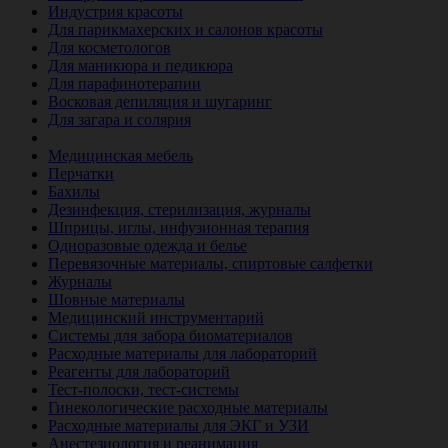
Индустрия красоты
Для парикмахерских и салонов красоты
Для косметологов
Для маникюра и педикюра
Для парафинотерапии
Восковая депиляция и шугаринг
Для загара и солярия
Ветеринария
Медицинская мебель
Перчатки
Бахилы
Дезинфекция, стерилизация, журналы
Шприцы, иглы, инфузионная терапия
Одноразовые одежда и белье
Перевязочные материалы, спиртовые салфетки
Журналы
Шовные материалы
Медицинский инструментарий
Системы для забора биоматериалов
Расходные материалы для лабораторий
Реагенты для лабораторий
Тест-полоски, тест-системы
Гинекологические расходные материалы
Расходные материалы для ЭКГ и УЗИ
Анестезиология и реанимация