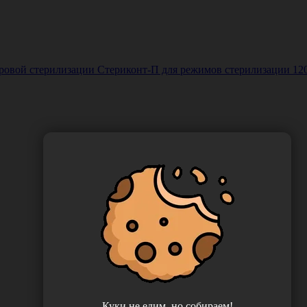
й стерилизации Стериконт-П для режимов стерилизации 120°С, 
Куки не едим, но собираем!