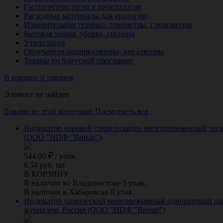
Гастроэнтерология и проктология
Расходные материалы для урологии
Измерительная техника, тонометры, глюкометры
Бытовая химия, уборка, гигиена
Утилизация
Облучатели-рециркуляторы, ингаляторы
Товары по бонусной программе
В корзине 0 товаров
Элемент не найден
Товары из этой категории
Посмотреть все
Индикатор паровой стерилизации многопеременный химиче
(ООО "НПФ "Винар")
544.00
/
упак
0.54 руб. шт
В КОРЗИНУ
В наличии во Владивостоке 5 упак.
В наличии в Хабаровске 0 упак.
Индикатор химический многорежимный одноразовый паров
журналом, Россия (ООО "НПФ "Винар")