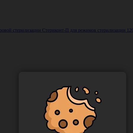
й стерилизации Стериконт-П для режимов стерилизации 120°С, 