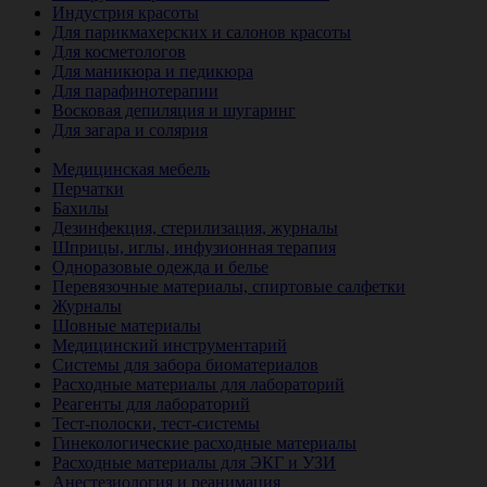
Индустрия красоты
Для парикмахерских и салонов красоты
Для косметологов
Для маникюра и педикюра
Для парафинотерапии
Восковая депиляция и шугаринг
Для загара и солярия
Ветеринария
Медицинская мебель
Перчатки
Бахилы
Дезинфекция, стерилизация, журналы
Шприцы, иглы, инфузионная терапия
Одноразовые одежда и белье
Перевязочные материалы, спиртовые салфетки
Журналы
Шовные материалы
Медицинский инструментарий
Системы для забора биоматериалов
Расходные материалы для лабораторий
Реагенты для лабораторий
Тест-полоски, тест-системы
Гинекологические расходные материалы
Расходные материалы для ЭКГ и УЗИ
Анестезиология и реанимация