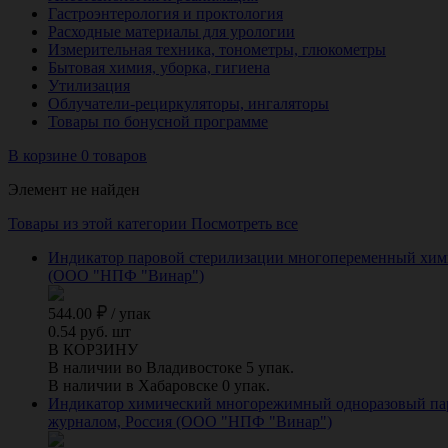
Гастроэнтерология и проктология
Расходные материалы для урологии
Измерительная техника, тонометры, глюкометры
Бытовая химия, уборка, гигиена
Утилизация
Облучатели-рециркуляторы, ингаляторы
Товары по бонусной программе
В корзине 0 товаров
Элемент не найден
Товары из этой категории
Посмотреть все
Индикатор паровой стерилизации многопеременный химиче
(ООО "НПФ "Винар")
544.00
/
упак
0.54 руб. шт
В КОРЗИНУ
В наличии во Владивостоке 5 упак.
В наличии в Хабаровске 0 упак.
Индикатор химический многорежимный одноразовый паров
журналом, Россия (ООО "НПФ "Винар")