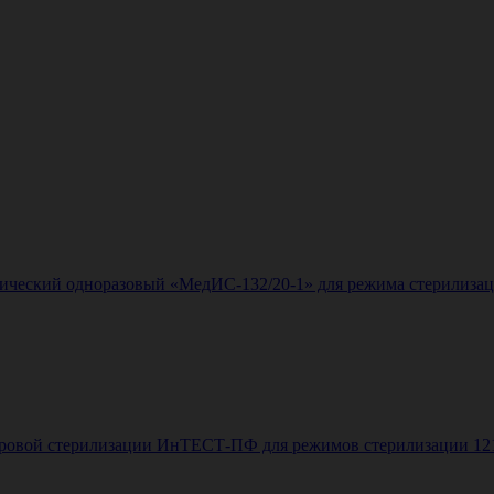
ский одноразовый «МедИС-132/20-1» для режима стерилизации «
ой стерилизации ИнТЕСТ-ПФ для режимов стерилизации 121 оС, 