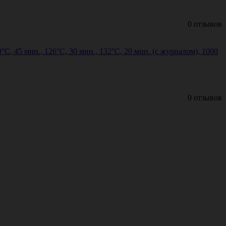
0 отзывов
45 мин., 126°С, 30 мин., 132°С, 20 мин. (с журналом), 1000
0 отзывов