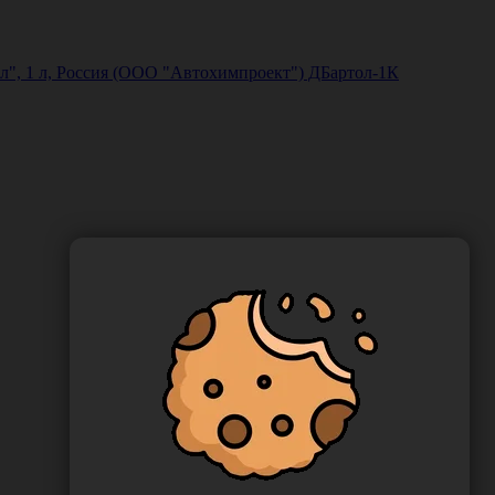
", 1 л, Россия (ООО "Автохимпроект") ДБартол-1К