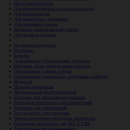
Индустрия красоты
Для парикмахерских и салонов красоты
Для косметологов
Для маникюра и педикюра
Для парафинотерапии
Восковая депиляция и шугаринг
Для загара и солярия
Ветеринария
Медицинская мебель
Перчатки
Бахилы
Дезинфекция, стерилизация, журналы
Шприцы, иглы, инфузионная терапия
Одноразовые одежда и белье
Перевязочные материалы, спиртовые салфетки
Журналы
Шовные материалы
Медицинский инструментарий
Системы для забора биоматериалов
Расходные материалы для лабораторий
Реагенты для лабораторий
Тест-полоски, тест-системы
Гинекологические расходные материалы
Расходные материалы для ЭКГ и УЗИ
Анестезиология и реанимация