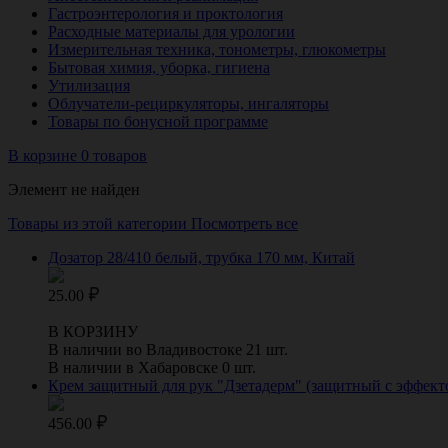
Гастроэнтерология и проктология
Расходные материалы для урологии
Измерительная техника, тонометры, глюкометры
Бытовая химия, уборка, гигиена
Утилизация
Облучатели-рециркуляторы, ингаляторы
Товары по бонусной программе
В корзине 0 товаров
Элемент не найден
Товары из этой категории
Посмотреть все
Дозатор 28/410 белый, трубка 170 мм, Китай
25.00
В КОРЗИНУ
В наличии во Владивостоке 21 шт.
В наличии в Хабаровске 0 шт.
Крем защитный для рук "Дзетадерм" (защитный с эффекто
456.00