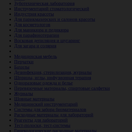
Зуботехническая лаборатория
Инструментарий стоматологический
Индустрия красоты
Для парикмахерских и салонов красоты
Для косметологов
Для маникюра и педикюра
Для парафинотерапии
Восковая депиляция и шугаринг
Для загара и солярия
Ветеринария
Медицинская мебель
Перчатки
Бахилы
Дезинфекция, стерилизация, журналы
Шприцы, иглы, инфузионная терапия
Одноразовые одежда и белье
Перевязочные материалы, спиртовые салфетки
Журналы
Шовные материалы
Медицинский инструментарий
Системы для забора биоматериалов
Расходные материалы для лабораторий
Реагенты для лабораторий
Тест-полоски, тест-системы
Гинекологические расходные материалы