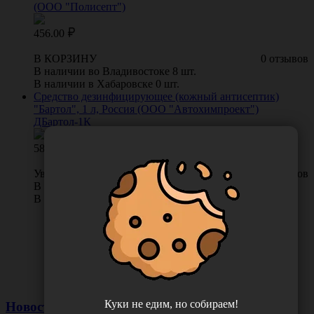
(ООО "Полисепт")
456.00
В КОРЗИНУ
0 отзывов
В наличии во Владивостоке 8 шт.
В наличии в Хабаровске 0 шт.
Средство дезинфицирующее (кожный антисептик)
"Бартол", 1 л, Россия (ООО "Автохимпроект")
ДБартол-1К
581.00
Уведомить о поступлении
0 отзывов
В наличии во Владивостоке 0 шт.
В наличии в Хабаровске 7 шт.
Куки не едим, но собираем!
Новости