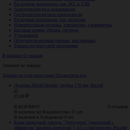
Расходные материалы для ЭКГ и УЗИ
Анестезиология и реанимация
Гастроэнтерология и проктология
Расходные материалы для урологии
Измерительная техника, тонометры, глюкометры
Бытовая химия, уборка, гигиена
Утилизация
Облучатели-рециркуляторы, ингаляторы
Товары по бонусной программе
В корзине 0 товаров
Элемент не найден
Товары из этой категории
Посмотреть все
Дозатор 28/410 белый, трубка 170 мм, Китай
25.00
В КОРЗИНУ
0 отзывов
В наличии во Владивостоке 21 шт.
В наличии в Хабаровске 0 шт.
Крем защитный для рук "Дзетадерм" (защитный с
эффектом "жидких перчаток"), 0,5 л (диспенсер), Россия