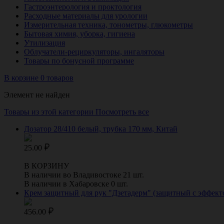
Гастроэнтерология и проктология
Расходные материалы для урологии
Измерительная техника, тонометры, глюкометры
Бытовая химия, уборка, гигиена
Утилизация
Облучатели-рециркуляторы, ингаляторы
Товары по бонусной программе
В корзине 0 товаров
Элемент не найден
Товары из этой категории
Посмотреть все
Дозатор 28/410 белый, трубка 170 мм, Китай
25.00
В КОРЗИНУ
В наличии во Владивостоке 21 шт.
В наличии в Хабаровске 0 шт.
Крем защитный для рук "Дзетадерм" (защитный с эффекто
456.00