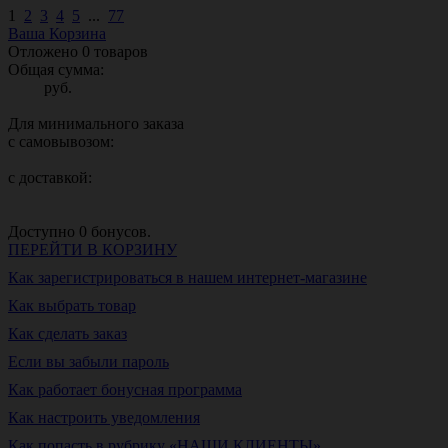
1
2
3
4
5
...
77
Ваша Корзина
Отложено
0
товаров
Общая сумма:
руб.
Для минимального заказа
с самовывозом:
с доставкой:
Доступно
0
бонусов.
ПЕРЕЙТИ В КОРЗИНУ
Как зарегистрироваться в нашем интернет-магазине
Как выбрать товар
Как сделать заказ
Если вы забыли пароль
Как работает бонусная программа
Как настроить уведомления
Как попасть в рубрику «НАШИ КЛИЕНТЫ»