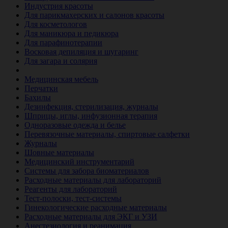
Индустрия красоты
Для парикмахерских и салонов красоты
Для косметологов
Для маникюра и педикюра
Для парафинотерапии
Восковая депиляция и шугаринг
Для загара и солярия
Ветеринария
Медицинская мебель
Перчатки
Бахилы
Дезинфекция, стерилизация, журналы
Шприцы, иглы, инфузионная терапия
Одноразовые одежда и белье
Перевязочные материалы, спиртовые салфетки
Журналы
Шовные материалы
Медицинский инструментарий
Системы для забора биоматериалов
Расходные материалы для лабораторий
Реагенты для лабораторий
Тест-полоски, тест-системы
Гинекологические расходные материалы
Расходные материалы для ЭКГ и УЗИ
Анестезиология и реанимация