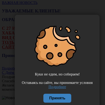
ВАЖНАЯ НОВОСТЬ
УВАЖАЕМЫЕ КЛИЕНТЫ!
ОБРАЩАЕМ ВАШЕ ВНИМАНИЕ!!!
С 27 ИЮЛЯ ПО 16 АВГУСТА В ФИЛИАЛЕ Г.
ХАБАРОВСКА НЕ БУДЕТ ДЕЙСТВОВАТЬ
ВИД ОПЛАТЫ: НАЛИЧНЫЕ И ТЕРМИНАЛ.
ТОЛЬКО ОПЛАТА ОНЛАЙН НА НАШЕМ
САЙТЕ ИЛИ ЧЕРЕЗ РАСЧЕТНЫЙ СЧЕТ.
Приносим свои извинения!
Подробнее
С Днём Акушера-Гинеколога!
Куки не едим, но собираем!
Поздравляем с Днём
Акушера-Гинеколога!
Спасибо за ваш труд, заботу и тепло!
Оставаясь на сайте, вы принимаете условия
Желаем вам любви, здоровья и множество счастливых
Подробнее
моментов!
Принять