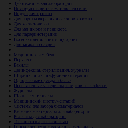
Зуботехническая лаборатория
Инструментарий стоматологический
Индустрия красоты
Для парикмахерских и салонов красоты
Для косметологов
Для маникюра и педикюра
Для парафинотерапии
Восковая депиляция и шугаринг
Для загара и солярия
Ветеринария
Медицинская мебель
Перчатки
Бахилы
Дезинфекция, стерилизация, журналы
Шприцы, иглы, инфузионная терапия
Одноразовые одежда и белье
Перевязочные материалы, спиртовые салфетки
Журналы
Шовные материалы
Медицинский инструментарий
Системы для забора биоматериалов
Расходные материалы для лабораторий
Реагенты для лабораторий
Тест-полоски, тест-системы
Гинекологические расходные материалы