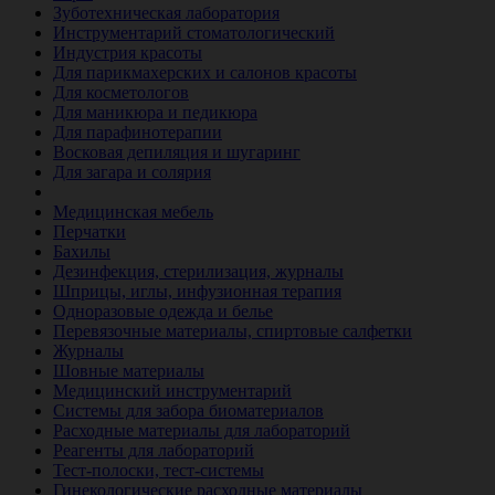
Зуботехническая лаборатория
Инструментарий стоматологический
Индустрия красоты
Для парикмахерских и салонов красоты
Для косметологов
Для маникюра и педикюра
Для парафинотерапии
Восковая депиляция и шугаринг
Для загара и солярия
Ветеринария
Медицинская мебель
Перчатки
Бахилы
Дезинфекция, стерилизация, журналы
Шприцы, иглы, инфузионная терапия
Одноразовые одежда и белье
Перевязочные материалы, спиртовые салфетки
Журналы
Шовные материалы
Медицинский инструментарий
Системы для забора биоматериалов
Расходные материалы для лабораторий
Реагенты для лабораторий
Тест-полоски, тест-системы
Гинекологические расходные материалы