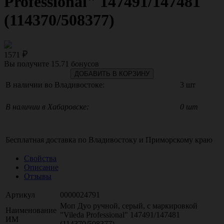
Professional" 147491/147481
(114370/508377)
1571
Вы получите
15.71
бонусов
ДОБАВИТЬ В КОРЗИНУ
В наличии во Владивостоке:
3 шт
В наличии в Хабаровске:
0 шт
Бесплатная доставка по
Владивостоку
и
Приморскому краю
Свойства
Описание
Отзывы
Артикул
0000024791
Моп Дуо ручной, серый, с маркировкой
Наименование
"Vileda Professional" 147491/147481
ИМ
(114370/508377)