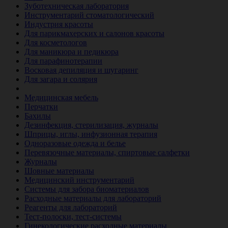
Зуботехническая лаборатория
Инструментарий стоматологический
Индустрия красоты
Для парикмахерских и салонов красоты
Для косметологов
Для маникюра и педикюра
Для парафинотерапии
Восковая депиляция и шугаринг
Для загара и солярия
Ветеринария
Медицинская мебель
Перчатки
Бахилы
Дезинфекция, стерилизация, журналы
Шприцы, иглы, инфузионная терапия
Одноразовые одежда и белье
Перевязочные материалы, спиртовые салфетки
Журналы
Шовные материалы
Медицинский инструментарий
Системы для забора биоматериалов
Расходные материалы для лабораторий
Реагенты для лабораторий
Тест-полоски, тест-системы
Гинекологические расходные материалы