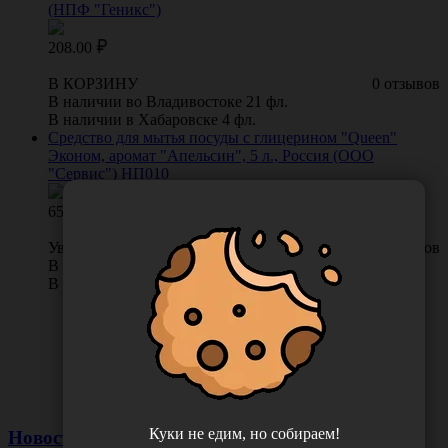
(НПФ "Геникс")
208.00
В КОРЗИНУ
0 отзывов
В наличии во Владивостоке 21 фл.
В наличии в Хабаровске 4 фл.
Средство для мытья посуды с глицерином "Queen"
Эконом, аромат "Апельсин", 5 л., Россия (ООО
"Сервис") НП010
654.00
Уведомить о поступлении
0 отзывов
В наличии во Владивостоке 0 шт.
В наличии в Хабаровске 1 шт.
Куки не едим, но собираем!
Новости