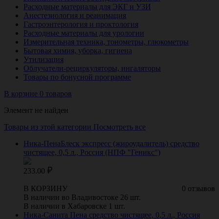
Расходные материалы для ЭКГ и УЗИ
Анестезиология и реанимация
Гастроэнтерология и проктология
Расходные материалы для урологии
Измерительная техника, тонометры, глюкометры
Бытовая химия, уборка, гигиена
Утилизация
Облучатели-рециркуляторы, ингаляторы
Товары по бонусной программе
В корзине 0 товаров
Элемент не найден
Товары из этой категории
Посмотреть все
Ника-ПенаБлеск экспресс (жироудалитель) средство
чистящее, 0,5 л., Россия (НПФ "Геникс")
233.00
В КОРЗИНУ
0 отзывов
В наличии во Владивостоке 26 шт.
В наличии в Хабаровске 1 шт.
Ника-Санита Пена средство чистящее, 0,5 л., Россия