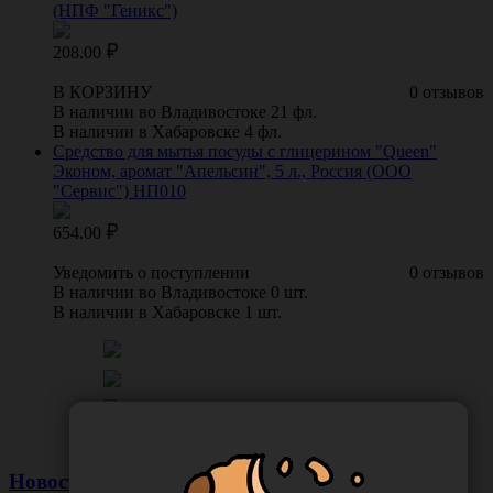
(НПФ "Геникс")
208.00
В КОРЗИНУ
0 отзывов
В наличии во Владивостоке 21 фл.
В наличии в Хабаровске 4 фл.
Средство для мытья посуды с глицерином "Queen"
Эконом, аромат "Апельсин", 5 л., Россия (ООО
"Сервис") НП010
654.00
Уведомить о поступлении
0 отзывов
В наличии во Владивостоке 0 шт.
В наличии в Хабаровске 1 шт.
Новости