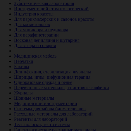
Зуботехническая лаборатория
Инструментарий стоматологический
Индустрия красоты
Для парикмахерских и салонов красоты
Для косметологов
Для маникюра и педикюра
Для парафинотерапии
Восковая депиляция и шугаринг
Для загара и солярия
Ветеринария
Медицинская мебель
Перчатки
Бахилы
Дезинфекция, стерилизация, журналы
Шприцы, иглы, инфузионная терапия
Одноразовые одежда и белье
Перевязочные материалы, спиртовые салфетки
Журналы
Шовные материалы
Медицинский инструментарий
Системы для забора биоматериалов
Расходные материалы для лабораторий
Реагенты для лабораторий
Тест-полоски, тест-системы
Гинекологические расходные материалы