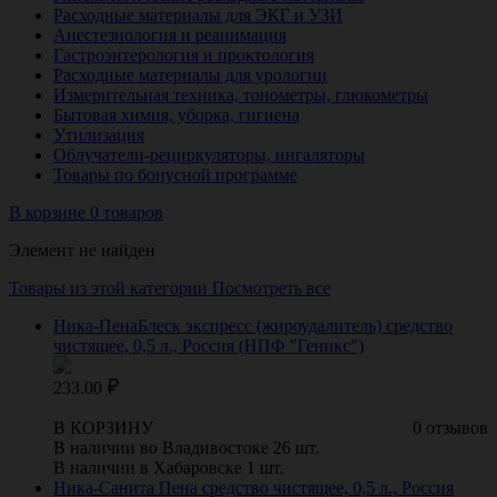
Расходные материалы для ЭКГ и УЗИ
Анестезиология и реанимация
Гастроэнтерология и проктология
Расходные материалы для урологии
Измерительная техника, тонометры, глюкометры
Бытовая химия, уборка, гигиена
Утилизация
Облучатели-рециркуляторы, ингаляторы
Товары по бонусной программе
В корзине 0 товаров
Элемент не найден
Товары из этой категории
Посмотреть все
Ника-ПенаБлеск экспресс (жироудалитель) средство
чистящее, 0,5 л., Россия (НПФ "Геникс")
233.00
В КОРЗИНУ
0 отзывов
В наличии во Владивостоке 26 шт.
В наличии в Хабаровске 1 шт.
Ника-Санита Пена средство чистящее, 0,5 л., Россия