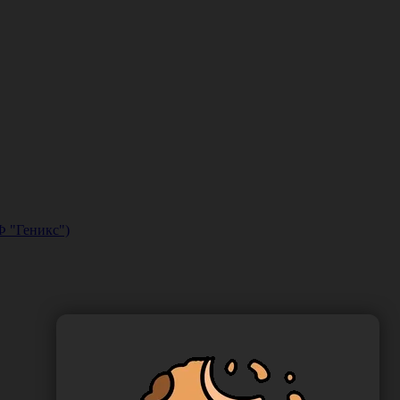
Ф "Геникс")