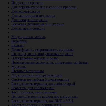
Индустрия красоты
Для парикмахерских и салонов красоты
Для косметологов
Для маникюра и педикюра
Для парафинотерапии
Восковая депиляция и шугаринг
Для загара и солярия
Ветеринария
Медицинская мебель
Перчатки
Бахилы
Дезинфекция, стерилизация, журналы
Шприцы, иглы, инфузионная терапия
Одноразовые одежда и белье
Перевязочные материалы, спиртовые салфетки
Журналы
Шовные материалы
Медицинский инструментарий
Системы для забора биоматериалов
Расходные материалы для лабораторий
Реагенты для лабораторий
Тест-полоски, тест-системы
Гинекологические расходные материалы
Расходные материалы для ЭКГ и УЗИ
Анестезиология и реанимация