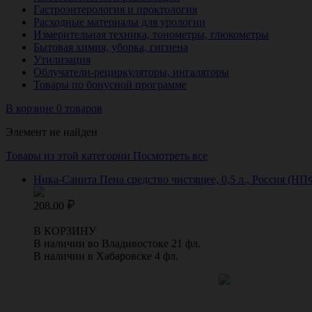
Гастроэнтерология и проктология
Расходные материалы для урологии
Измерительная техника, тонометры, глюкометры
Бытовая химия, уборка, гигиена
Утилизация
Облучатели-рециркуляторы, ингаляторы
Товары по бонусной программе
В корзине 0 товаров
Элемент не найден
Товары из этой категории
Посмотреть все
Ника-Санита Пена средство чистящее, 0,5 л., Россия (НП
208.00
В КОРЗИНУ
В наличии во Владивостоке 21 фл.
В наличии в Хабаровске 4 фл.