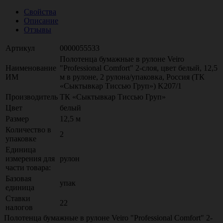
Свойства
Описание
Отзывы
Артикул
0000055533
Полотенца бумажные в рулоне Veiro
Наименование
"Professional Comfort" 2-слоя, цвет белый, 12,5
ИМ
м в рулоне, 2 рулона/упаковка, Россия (ТК
«Сыктывкар Тиссью Груп») K207/1
Производитель
ТК «Сыктывкар Тиссью Груп»
Цвет
белый
Размер
12,5 м
Количество в
2
упаковке
Единица
измерения для
рулон
части товара:
Базовая
упак
единица
Ставки
22
налогов
Полотенца бумажные в рулоне Veiro "Professional Comfort" 2-