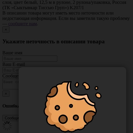
слоя, цвет белый, 12,5 м в рулоне, 2 рулона/упаковка, Россия
(ТК «Сыктывкар Тиссью Груп») K207/1
В описании товара могут иметь место неточности или
недостающая информация. Если вы заметили такую проблему
—
сообщите нам
.
×
Укажите неточность в описании товара
Ваше имя
Ваш E-mail
Сообщение
×
Ошибка