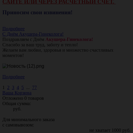
САЙТЕ ИЛИ ЧЕРЕЗ РАСЧЕТНЫЙ СЧЕТ.
Приносим свои извинения!
Подробнее
С Днём Акушера-Гинеколога!
Поздравляем с Днём
Акушера-Гинеколога!
Спасибо за ваш труд, заботу и тепло!
Желаем вам любви, здоровья и множество счастливых
моментов!
Подробнее
1
2
3
4
5
...
77
Ваша Корзина
Отложено
0
товаров
Общая сумма:
руб.
Для минимального заказа
с самовывозом:
не хватает
1000
руб.