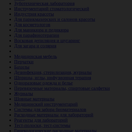
Зуботехническая лаборатория
Инструментарий стоматологический
Индустрия красоты
Для парикмахерских и салонов красоты
Для косметологов
Для маникюра и педикюра
Для парафинотерапии
Восковая депиляция и шугаринг
Для загара и солярия
Ветеринария
Медицинская мебель
Перчатки
Бахилы
Дезинфекция, стерилизация, журналы
Шприцы, иглы, инфузионная терапия
Одноразовые одежда и белье
Перевязочные материалы, спиртовые салфетки
Журналы
Шовные материалы
Медицинский инструментарий
Системы для забора биоматериалов
Расходные материалы для лабораторий
Реагенты для лабораторий
Тест-полоски, тест-системы
Гинекологические расходные материалы