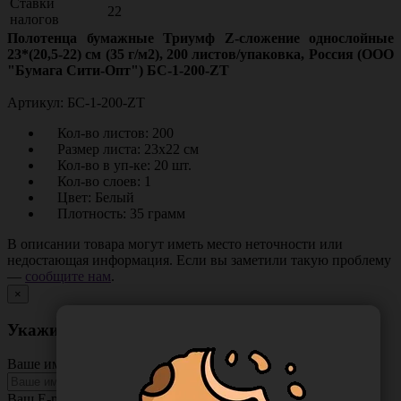
Ставки
22
налогов
Полотенца бумажные Триумф Z-сложение однослойные
23*(20,5-22) см (35 г/м2), 200 листов/упаковка, Россия (ООО
"Бумага Сити-Опт") БС-1-200-ZT
Артикул: БС-1-200-ZT
Кол-во листов: 200
Размер листа: 23х22 см
Кол-во в уп-ке: 20 шт.
Кол-во слоев: 1
Цвет: Белый
Плотность: 35 грамм
В описании товара могут иметь место неточности или
недостающая информация. Если вы заметили такую проблему
—
сообщите нам
.
×
Укажите неточность в описании товара
Ваше имя
Ваш E-mail