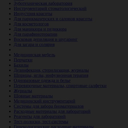
Зуботехническая лаборатория
Инструментарий стоматологический
Индустрия красоты
Для парикмахерских и салонов красоты
Для косметологов
Для маникюра и педикюра
Для парафинотерапии
Восковая депиляция и шугаринг
Для загара и солярия
Ветеринария
Медицинская мебель
Перчатки
Бахилы
Дезинфекция, стерилизация, журналы
Шприцы, иглы, инфузионная терапия
Одноразовые одежда и белье
Перевязочные материалы, спиртовые салфетки
Журналы
Шовные материалы
Медицинский инструментарий
Системы для забора биоматериалов
Расходные материалы для лабораторий
Реагенты для лабораторий
Тест-полоски, тест-системы
Гинекологические расходные материалы