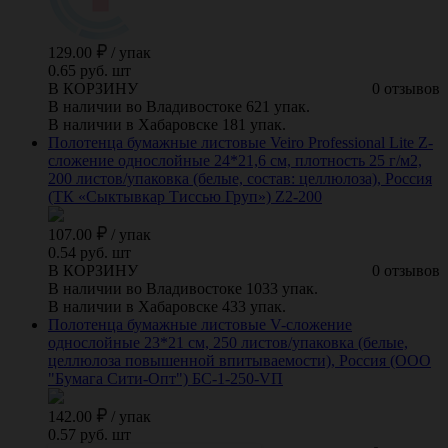
129.00
/
упак
0.65 руб. шт
В КОРЗИНУ
0 отзывов
В наличии во Владивостоке 621 упак.
В наличии в Хабаровске 181 упак.
Полотенца бумажные листовые Veiro Professional Lite Z-
сложение однослойные 24*21,6 см, плотность 25 г/м2,
200 листов/упаковка (белые, состав: целлюлоза), Россия
(ТК «Сыктывкар Тиссью Груп») Z2-200
107.00
/
упак
0.54 руб. шт
В КОРЗИНУ
0 отзывов
В наличии во Владивостоке 1033 упак.
В наличии в Хабаровске 433 упак.
Полотенца бумажные листовые V-сложение
однослойные 23*21 см, 250 листов/упаковка (белые,
целлюлоза повышенной впитываемости), Россия (ООО
"Бумага Сити-Опт") БС-1-250-VП
142.00
/
упак
0.57 руб. шт