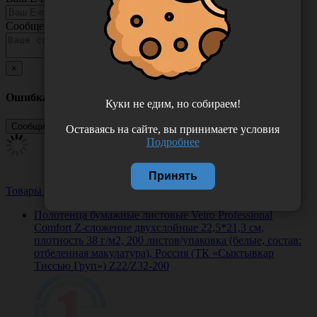
Сообщение
×
Ошибка
Куки не едим, но собираем!
Оставаясь на сайте, вы принимаете условия
Подробнее
Принять
Товары из этой категории
Посмотреть все
Полотенца бумажные листовые Veiro Professional
Comfort Z-сложение двухслойные 22,5*21,3 см,
плотность 38 г/м2, 200 листов/упаковка (белые, состав:
отбеленная макулатура), Россия (ТК «Сыктывкар
Тиссью Груп») Z22/Z32-200