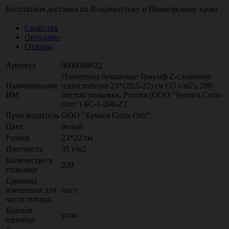
Бесплатная доставка по
Владивостоку
и
Приморскому краю
Свойства
Описание
Отзывы
Артикул
0000048822
Полотенца бумажные Триумф Z-сложение
Наименование
однослойные 23*(20,5-22) см (35 г/м2), 200
ИМ
листов/упаковка, Россия (ООО "Бумага Сити-
Опт") БС-1-200-ZT
Производитель
ООО "Бумага Сити-Опт"
Цвет
белый
Размер
23*22 см
Плотность
35 г/м2
Количество в
200
упаковке
Единица
измерения для
лист
части товара:
Базовая
упак
единица