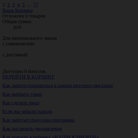
1
2
3
4
5
...
77
Ваша Корзина
Отложено
0
товаров
Общая сумма:
руб.
Для минимального заказа
с самовывозом:
с доставкой:
Доступно
0
бонусов.
ПЕРЕЙТИ В КОРЗИНУ
Как зарегистрироваться в нашем интернет-магазине
Как выбрать товар
Как сделать заказ
Если вы забыли пароль
Как работает бонусная программа
Как настроить уведомления
Как попасть в рубрику «НАШИ КЛИЕНТЫ»