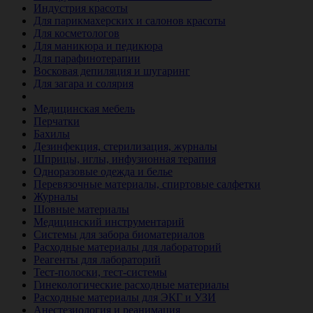
Индустрия красоты
Для парикмахерских и салонов красоты
Для косметологов
Для маникюра и педикюра
Для парафинотерапии
Восковая депиляция и шугаринг
Для загара и солярия
Ветеринария
Медицинская мебель
Перчатки
Бахилы
Дезинфекция, стерилизация, журналы
Шприцы, иглы, инфузионная терапия
Одноразовые одежда и белье
Перевязочные материалы, спиртовые салфетки
Журналы
Шовные материалы
Медицинский инструментарий
Системы для забора биоматериалов
Расходные материалы для лабораторий
Реагенты для лабораторий
Тест-полоски, тест-системы
Гинекологические расходные материалы
Расходные материалы для ЭКГ и УЗИ
Анестезиология и реанимация