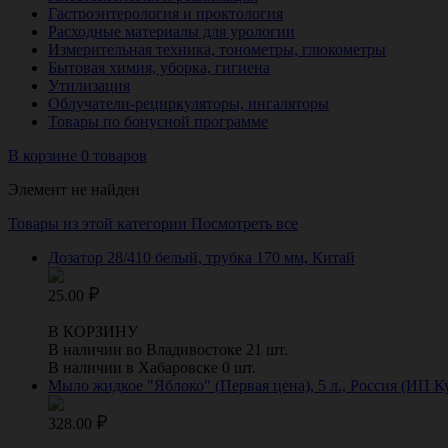
Гастроэнтерология и проктология
Расходные материалы для урологии
Измерительная техника, тонометры, глюкометры
Бытовая химия, уборка, гигиена
Утилизация
Облучатели-рециркуляторы, ингаляторы
Товары по бонусной программе
В корзине 0 товаров
Элемент не найден
Товары из этой категории
Посмотреть все
Дозатор 28/410 белый, трубка 170 мм, Китай
25.00
В КОРЗИНУ
В наличии во Владивостоке 21 шт.
В наличии в Хабаровске 0 шт.
Мыло жидкое "Яблоко" (Первая цена), 5 л., Россия (ИП Ку
328.00