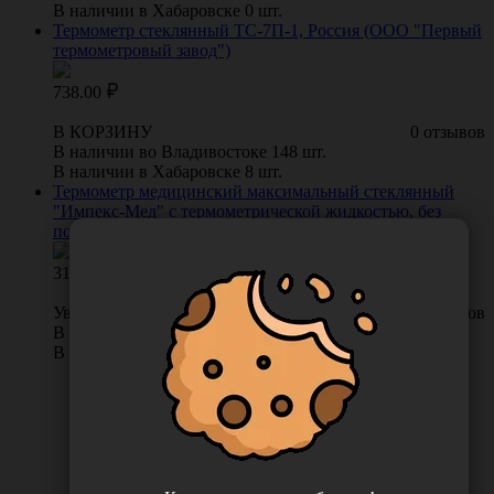
В наличии в Хабаровске 0 шт.
Термометр стеклянный ТС-7П-1, Россия (ООО "Первый
термометровый завод")
738.00
В КОРЗИНУ
0 отзывов
В наличии во Владивостоке 148 шт.
В наличии в Хабаровске 8 шт.
Термометр медицинский максимальный стеклянный
"Импекс-Мед" с термометрической жидкостью, без
покрытия, Китай ("Wuxi Medical Instrument Factory")
312.00
Уведомить о поступлении
0 отзывов
В наличии во Владивостоке 0 шт.
В наличии в Хабаровске 6 шт.