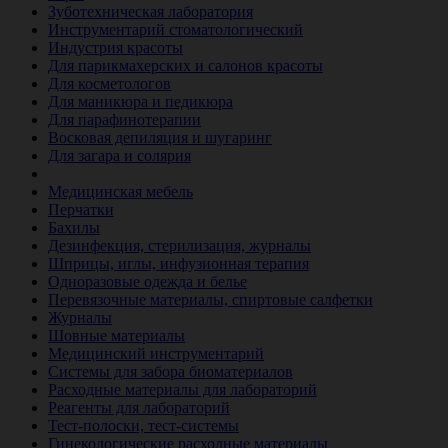
Зуботехническая лаборатория
Инструментарий стоматологический
Индустрия красоты
Для парикмахерских и салонов красоты
Для косметологов
Для маникюра и педикюра
Для парафинотерапии
Восковая депиляция и шугаринг
Для загара и солярия
Ветеринария
Медицинская мебель
Перчатки
Бахилы
Дезинфекция, стерилизация, журналы
Шприцы, иглы, инфузионная терапия
Одноразовые одежда и белье
Перевязочные материалы, спиртовые салфетки
Журналы
Шовные материалы
Медицинский инструментарий
Системы для забора биоматериалов
Расходные материалы для лабораторий
Реагенты для лабораторий
Тест-полоски, тест-системы
Гинекологические расходные материалы