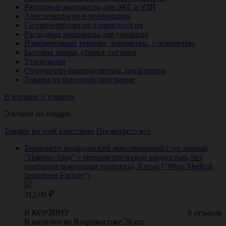
Расходные материалы для ЭКГ и УЗИ
Анестезиология и реанимация
Гастроэнтерология и проктология
Расходные материалы для урологии
Измерительная техника, тонометры, глюкометры
Бытовая химия, уборка, гигиена
Утилизация
Облучатели-рециркуляторы, ингаляторы
Товары по бонусной программе
В корзине 0 товаров
Элемент не найден
Товары из этой категории
Посмотреть все
Термометр медицинский максимальный стеклянный
"Импекс-Мед" с термометрической жидкостью, без
покрытия (картонная упаковка), Китай ("Wuxi Medical
Instrument Factory")
312.00
В КОРЗИНУ
0 отзывов
В наличии во Владивостоке 28 шт.