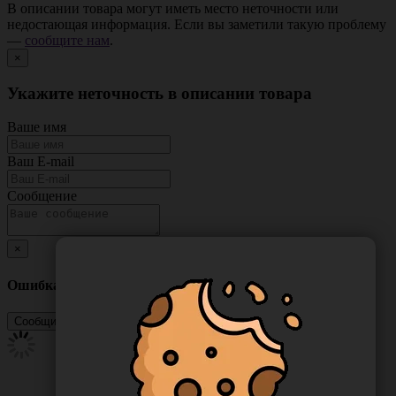
В описании товара могут иметь место неточности или
недостающая информация. Если вы заметили такую проблему
—
сообщите нам
.
×
Укажите неточность в описании товара
Ваше имя
Ваш E-mail
Сообщение
×
Ошибка