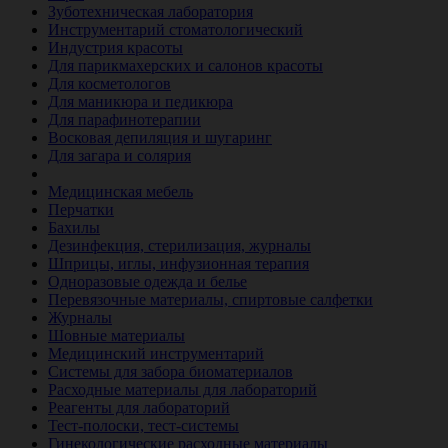
Зуботехническая лаборатория
Инструментарий стоматологический
Индустрия красоты
Для парикмахерских и салонов красоты
Для косметологов
Для маникюра и педикюра
Для парафинотерапии
Восковая депиляция и шугаринг
Для загара и солярия
Ветеринария
Медицинская мебель
Перчатки
Бахилы
Дезинфекция, стерилизация, журналы
Шприцы, иглы, инфузионная терапия
Одноразовые одежда и белье
Перевязочные материалы, спиртовые салфетки
Журналы
Шовные материалы
Медицинский инструментарий
Системы для забора биоматериалов
Расходные материалы для лабораторий
Реагенты для лабораторий
Тест-полоски, тест-системы
Гинекологические расходные материалы