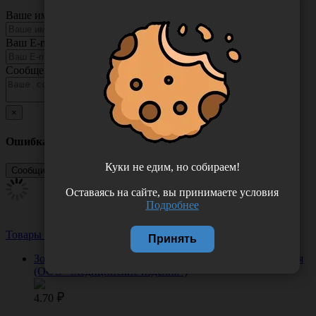
Ваше имя
Ваш E-mail
Сообщение
×
Ошибка
Куки не едим, но собираем!
Оставаясь на сайте, вы принимаете условия
Подробнее
Товары из этой категории
Посмотреть все
Принять
Зонд медицинский тип B1 "Ложка Фолькмана", Россия
(ООО "Медицинские изделия")
4.70