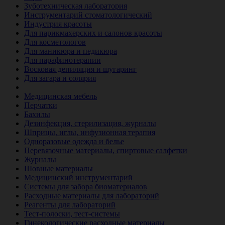
Зуботехническая лаборатория
Инструментарий стоматологический
Индустрия красоты
Для парикмахерских и салонов красоты
Для косметологов
Для маникюра и педикюра
Для парафинотерапии
Восковая депиляция и шугаринг
Для загара и солярия
Ветеринария
Медицинская мебель
Перчатки
Бахилы
Дезинфекция, стерилизация, журналы
Шприцы, иглы, инфузионная терапия
Одноразовые одежда и белье
Перевязочные материалы, спиртовые салфетки
Журналы
Шовные материалы
Медицинский инструментарий
Системы для забора биоматериалов
Расходные материалы для лабораторий
Реагенты для лабораторий
Тест-полоски, тест-системы
Гинекологические расходные материалы