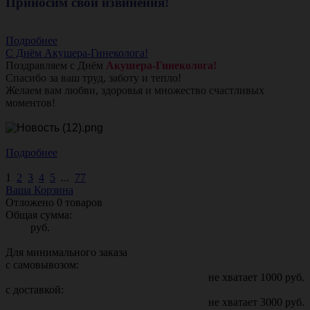
Приносим свои извинения!
Подробнее
С Днём Акушера-Гинеколога!
Поздравляем с Днём
Акушера-Гинеколога!
Спасибо за ваш труд, заботу и тепло!
Желаем вам любви, здоровья и множество счастливых
моментов!
Подробнее
1
2
3
4
5
...
77
Ваша Корзина
Отложено
0
товаров
Общая сумма:
руб.
Для минимального заказа
с самовывозом:
не хватает
1000
руб.
с доставкой:
не хватает
3000
руб.