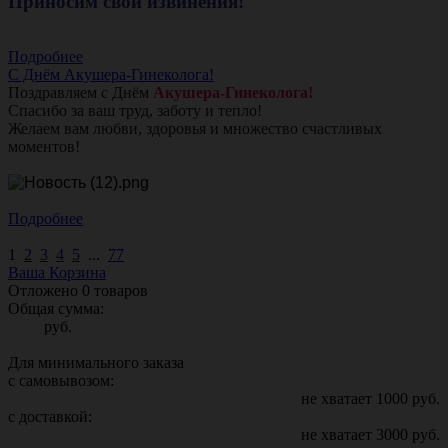
Приносим свои извинения!
Подробнее
С Днём Акушера-Гинеколога!
Поздравляем с Днём
Акушера-Гинеколога!
Спасибо за ваш труд, заботу и тепло!
Желаем вам любви, здоровья и множество счастливых
моментов!
Подробнее
1
2
3
4
5
...
77
Ваша Корзина
Отложено
0
товаров
Общая сумма:
руб.
Для минимального заказа
с самовывозом:
не хватает
1000
руб.
с доставкой:
не хватает
3000
руб.