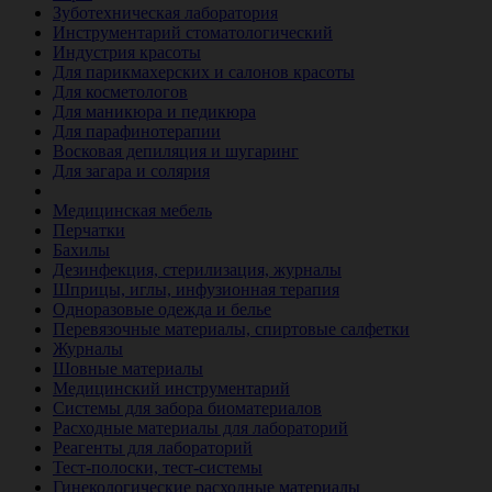
Зуботехническая лаборатория
Инструментарий стоматологический
Индустрия красоты
Для парикмахерских и салонов красоты
Для косметологов
Для маникюра и педикюра
Для парафинотерапии
Восковая депиляция и шугаринг
Для загара и солярия
Ветеринария
Медицинская мебель
Перчатки
Бахилы
Дезинфекция, стерилизация, журналы
Шприцы, иглы, инфузионная терапия
Одноразовые одежда и белье
Перевязочные материалы, спиртовые салфетки
Журналы
Шовные материалы
Медицинский инструментарий
Системы для забора биоматериалов
Расходные материалы для лабораторий
Реагенты для лабораторий
Тест-полоски, тест-системы
Гинекологические расходные материалы