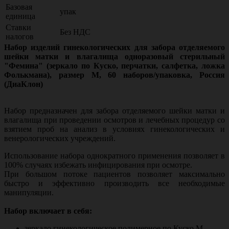
Базовая
упак
единица
Ставки
Без НДС
налогов
Набор изделий гинекологических для забора отделяемого
шейки матки и влагалища одноразовый стерильный
"Фемина" (зеркало по Куско, перчатки, салфетка, ложка
Фолькмана), размер M, 60 наборов/упаковка, Россия
(ДиаКлон)
Набор предназначен для забора отделяемого шейки матки и
влагалища при проведении осмотров и лечебных процедур со
взятием проб на анализ в условиях гинекологических и
венерологических учреждений.
Использование набора однократного применения позволяет в
100% случаях избежать инфицирования при осмотре.
При большом потоке пациентов позволяет максимально
быстро и эффективно производить все необходимые
манипуляции.
Набор включает в себя:
зеркало гинекологическое полимерное по Куско M