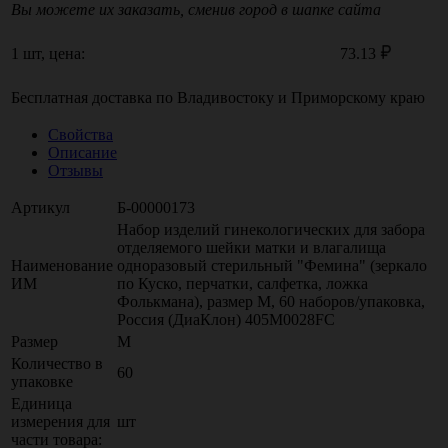
Вы можете их заказать, сменив город в шапке сайта
1 шт, цена:
73.13
Бесплатная доставка по
Владивостоку
и
Приморскому краю
Свойства
Описание
Отзывы
Артикул
Б-00000173
Набор изделий гинекологических для забора
отделяемого шейки матки и влагалища
Наименование
одноразовый стерильный "Фемина" (зеркало
ИМ
по Куско, перчатки, салфетка, ложка
Фолькмана), размер M, 60 наборов/упаковка,
Россия (ДиаКлон) 405M0028FC
Размер
M
Количество в
60
упаковке
Единица
измерения для
шт
части товара: