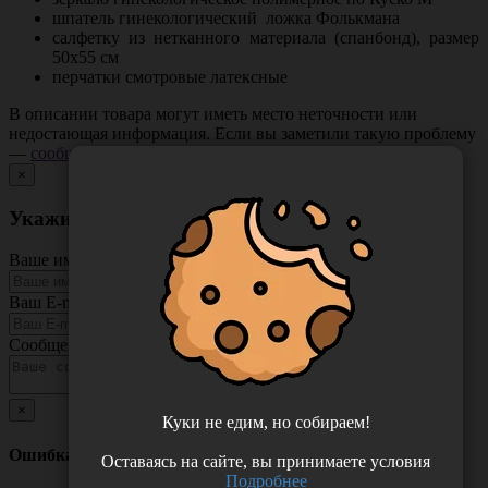
шпатель гинекологический ложка Фолькмана
салфетку из нетканного материала (спанбонд), размер
50х55 см
перчатки смотровые латексные
В описании товара могут иметь место неточности или
недостающая информация. Если вы заметили такую проблему
—
сообщите нам
.
×
Укажите неточность в описании товара
Ваше имя
Ваш E-mail
Сообщение
×
Куки не едим, но собираем!
Ошибка
Оставаясь на сайте, вы принимаете условия
Подробнее