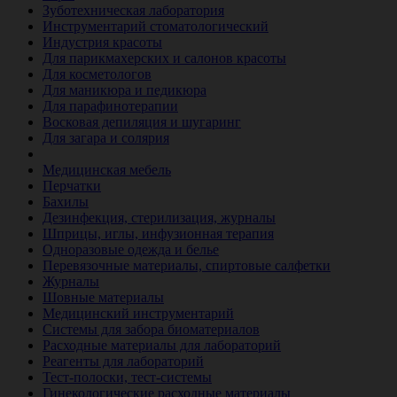
Зуботехническая лаборатория
Инструментарий стоматологический
Индустрия красоты
Для парикмахерских и салонов красоты
Для косметологов
Для маникюра и педикюра
Для парафинотерапии
Восковая депиляция и шугаринг
Для загара и солярия
Ветеринария
Медицинская мебель
Перчатки
Бахилы
Дезинфекция, стерилизация, журналы
Шприцы, иглы, инфузионная терапия
Одноразовые одежда и белье
Перевязочные материалы, спиртовые салфетки
Журналы
Шовные материалы
Медицинский инструментарий
Системы для забора биоматериалов
Расходные материалы для лабораторий
Реагенты для лабораторий
Тест-полоски, тест-системы
Гинекологические расходные материалы