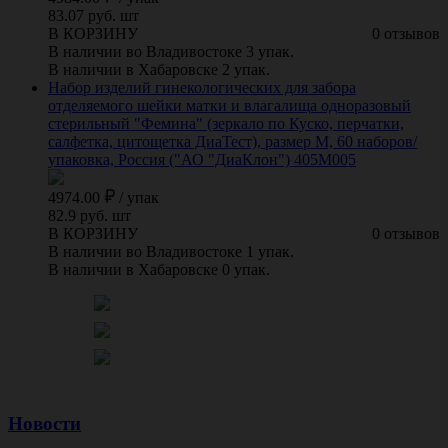
83.07 руб. шт
В КОРЗИНУ
0 отзывов
В наличии во Владивостоке 3 упак.
В наличии в Хабаровске 2 упак.
Набор изделий гинекологических для забора
отделяемого шейки матки и влагалища одноразовый
стерильный "Фемина" (зеркало по Куско, перчатки,
салфетка, цитощетка ДиаТест), размер M, 60 наборов/
упаковка, Россия ("АО "ДиаКлон") 405M005
4974.00
/
упак
82.9 руб. шт
В КОРЗИНУ
0 отзывов
В наличии во Владивостоке 1 упак.
В наличии в Хабаровске 0 упак.
Новости