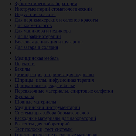
Зуботехническая лаборатория
Инструментарий стоматологический
Индустрия красоты
Для парикмахерских и салонов красоты
Для косметологов
Для маникюра и педикюра
Для парафинотерапии
Восковая депиляция и шугаринг
Для загара и солярия
Ветеринария
Медицинская мебель
Перчатки
Бахилы
Дезинфекция, стерилизация, журналы
Шприцы, иглы, инфузионная терапия
Одноразовые одежда и белье
Перевязочные материалы, спиртовые салфетки
Журналы
Шовные материалы
Медицинский инструментарий
Системы для забора биоматериалов
Расходные материалы для лабораторий
Реагенты для лабораторий
Тест-полоски, тест-системы
Гинекологические расходные материалы