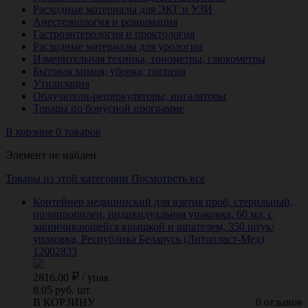
Расходные материалы для ЭКГ и УЗИ
Анестезиология и реанимация
Гастроэнтерология и проктология
Расходные материалы для урологии
Измерительная техника, тонометры, глюкометры
Бытовая химия, уборка, гигиена
Утилизация
Облучатели-рециркуляторы, ингаляторы
Товары по бонусной программе
В корзине 0 товаров
Элемент не найден
Товары из этой категории
Посмотреть все
Контейнер медицинский для взятия проб, стерильный,
полипропилен, индивидуальная упаковка, 60 мл, с
завинчивающейся крышкой и шпателем, 350 штук/
упаковка, Республика Беларусь (Литопласт-Мед)
12002833
2816.00
/
упак
8.05 руб. шт
В КОРЗИНУ
0 отзывов