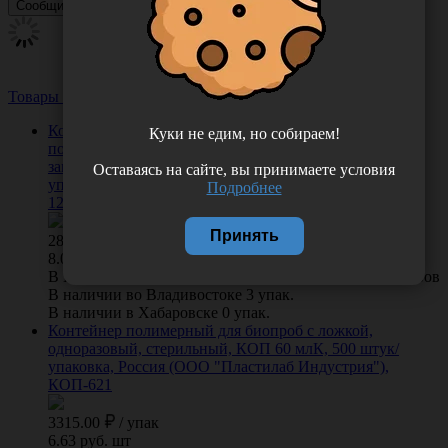
Товары из этой категории
Посмотреть все
Контейнер медицинский для взятия проб, стерильный,
Куки не едим, но собираем!
полипропилен, индивидуальная упаковка, 60 мл, с
завинчивающейся крышкой и шпателем, 350 штук/
Оставаясь на сайте, вы принимаете условия
упаковка, Республика Беларусь (Литопласт-Мед)
Подробнее
12002833
Принять
2816.00
/
упак
8.05 руб. шт
В КОРЗИНУ
0 отзывов
В наличии во Владивостоке 3 упак.
В наличии в Хабаровске 0 упак.
Контейнер полимерный для биопроб с ложкой,
одноразовый, стерильный, КОП 60 млК, 500 штук/
упаковка, Россия (ООО "Пластилаб Индустрия"),
КОП-621
3315.00
/
упак
6.63 руб. шт