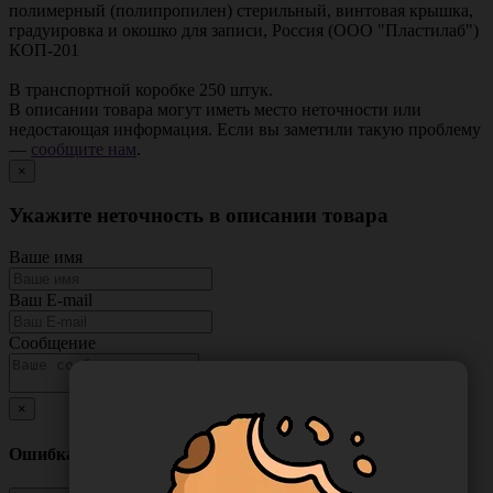
полимерный (полипропилен) стерильный, винтовая крышка,
градуировка и окошко для записи, Россия (ООО "Пластилаб")
КОП-201
В транспортной коробке 250 штук.
В описании товара могут иметь место неточности или
недостающая информация. Если вы заметили такую проблему
—
сообщите нам
.
×
Укажите неточность в описании товара
Ваше имя
Ваш E-mail
Сообщение
×
Ошибка