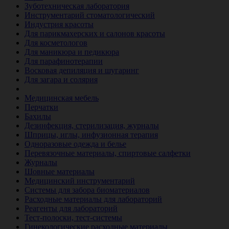
Зуботехническая лаборатория
Инструментарий стоматологический
Индустрия красоты
Для парикмахерских и салонов красоты
Для косметологов
Для маникюра и педикюра
Для парафинотерапии
Восковая депиляция и шугаринг
Для загара и солярия
Ветеринария
Медицинская мебель
Перчатки
Бахилы
Дезинфекция, стерилизация, журналы
Шприцы, иглы, инфузионная терапия
Одноразовые одежда и белье
Перевязочные материалы, спиртовые салфетки
Журналы
Шовные материалы
Медицинский инструментарий
Системы для забора биоматериалов
Расходные материалы для лабораторий
Реагенты для лабораторий
Тест-полоски, тест-системы
Гинекологические расходные материалы