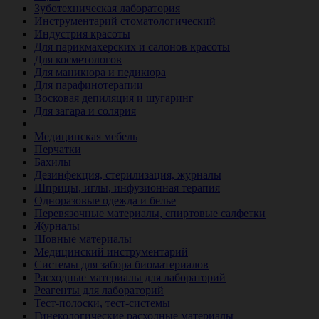
Зуботехническая лаборатория
Инструментарий стоматологический
Индустрия красоты
Для парикмахерских и салонов красоты
Для косметологов
Для маникюра и педикюра
Для парафинотерапии
Восковая депиляция и шугаринг
Для загара и солярия
Ветеринария
Медицинская мебель
Перчатки
Бахилы
Дезинфекция, стерилизация, журналы
Шприцы, иглы, инфузионная терапия
Одноразовые одежда и белье
Перевязочные материалы, спиртовые салфетки
Журналы
Шовные материалы
Медицинский инструментарий
Системы для забора биоматериалов
Расходные материалы для лабораторий
Реагенты для лабораторий
Тест-полоски, тест-системы
Гинекологические расходные материалы