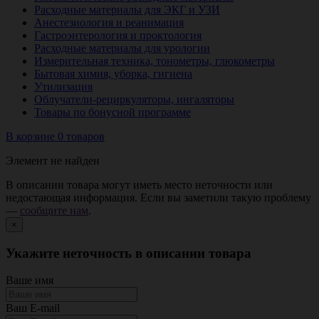
Расходные материалы для ЭКГ и УЗИ
Анестезиология и реанимация
Гастроэнтерология и проктология
Расходные материалы для урологии
Измерительная техника, тонометры, глюкометры
Бытовая химия, уборка, гигиена
Утилизация
Облучатели-рециркуляторы, ингаляторы
Товары по бонусной программе
В корзине 0 товаров
Элемент не найден
В описании товара могут иметь место неточности или
недостающая информация. Если вы заметили такую проблему
—
сообщите нам
.
×
Укажите неточность в описании товара
Ваше имя
Ваш E-mail