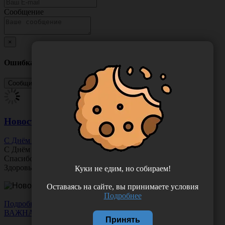
Сообщение
×
Ошибка
Новости
С Днём Офтальмолога!
С Днём
Офтальмолога
!
Спасибо за ясное зрение и заботу о пациентах.
Здоровья вам и новых профессиональных побед!
Куки не едим, но собираем!
Оставаясь на сайте, вы принимаете условия
Подробнее
Подробнее
ВАЖНАЯ НОВОСТЬ
Принять