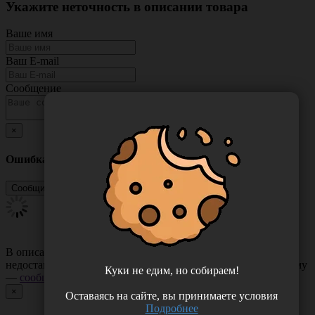
Укажите неточность в описании товара
Ваше имя
Ваш E-mail
Сообщение
×
Ошибка
В описании товара могут иметь место неточности или
недостающая информация. Если вы заметили такую проблему
Куки не едим, но собираем!
—
сообщите нам
.
×
Оставаясь на сайте, вы принимаете условия
Подробнее