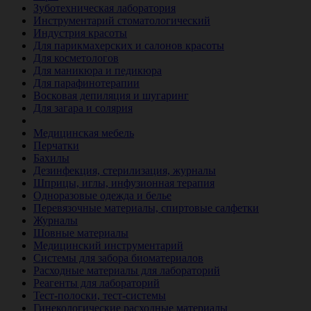
Зуботехническая лаборатория
Инструментарий стоматологический
Индустрия красоты
Для парикмахерских и салонов красоты
Для косметологов
Для маникюра и педикюра
Для парафинотерапии
Восковая депиляция и шугаринг
Для загара и солярия
Ветеринария
Медицинская мебель
Перчатки
Бахилы
Дезинфекция, стерилизация, журналы
Шприцы, иглы, инфузионная терапия
Одноразовые одежда и белье
Перевязочные материалы, спиртовые салфетки
Журналы
Шовные материалы
Медицинский инструментарий
Системы для забора биоматериалов
Расходные материалы для лабораторий
Реагенты для лабораторий
Тест-полоски, тест-системы
Гинекологические расходные материалы