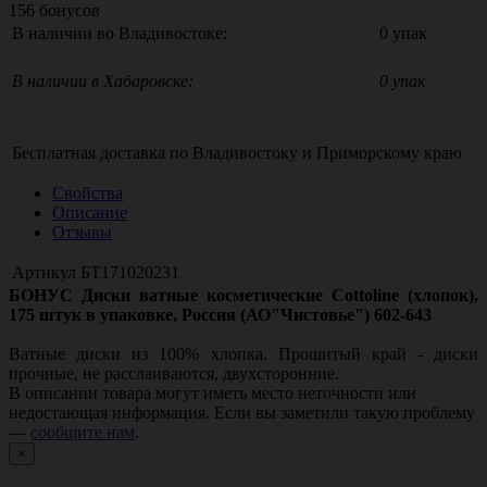
156
бонусов
В наличии во Владивостоке:
0 упак
В наличии в Хабаровске:
0 упак
Бесплатная доставка по
Владивостоку
и
Приморскому краю
Свойства
Описание
Отзывы
Артикул
БТ171020231
БОНУС Диски ватные косметические Cottoline (хлопок),
175 штук в упаковке, Россия (АО"Чистовье") 602-643
Ватные диски из 100% хлопка. Прошитый край - диски
прочные, не расслаиваются, двухсторонние.
В описании товара могут иметь место неточности или
недостающая информация. Если вы заметили такую проблему
—
сообщите нам
.
×