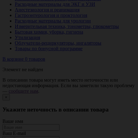
Расходные материалы для ЭКГ и УЗИ
Анестезиология и реанимация
Гастроэнтерология и проктология
Расходные материалы для урологии
Измерительная техника, тонометры, глюкометры
Бытовая химия, уборка, гигиена
Утилизация
Облучатели-рециркуляторы, ингаляторы
Товары по бонусной программе
В корзине 0 товаров
Элемент не найден
В описании товара могут иметь место неточности или
недостающая информация. Если вы заметили такую проблему
—
сообщите нам
.
×
Укажите неточность в описании товара
Ваше имя
Ваш E-mail