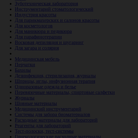
Зуботехническая лаборатория
Инструментарий стоматологический
Индустрия красоты
Для парикмахерских и салонов красоты
Для косметологов
Для маникюра и педикюра
Для парафинотерапии
Восковая депиляция и шугаринг
Для загара и солярия
Ветеринария
Медицинская мебель
Перчатки
Бахилы
Дезинфекция, стерилизация, журналы
Шприцы, иглы, инфузионная терапия
Одноразовые одежда и белье
Перевязочные материалы, спиртовые салфетки
Журналы
Шовные материалы
Медицинский инструментарий
Системы для забора биоматериалов
Расходные материалы для лабораторий
Реагенты для лабораторий
Тест-полоски, тест-системы
Гинекологические расходные материалы