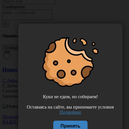
Сообщение
×
Ошибка
Новости
С Днём Офтальмолога!
С Днём
Офтальмолога
!
Спасибо за ясное зрение и заботу о пациентах.
Здоровья вам и новых профессиональных побед!
Куки не едим, но собираем!
Оставаясь на сайте, вы принимаете условия
Подробнее
Подробнее
ВАЖНАЯ НОВОСТЬ
Принять