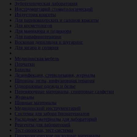
Зуботехническая лаборатория
Инструментарий стоматологический
Индустрия красоты
Для парикмахерских и салонов красоты
Для косметологов
Для маникюра и педикюра
Для парафинотерапии
Восковая депиляция и шугаринг
Для загара и солярия
Ветеринария
Медицинская мебель
Перчатки
Бахилы
Дезинфекция, стерилизация, журналы
Шприцы, иглы, инфузионная терапия
Одноразовые одежда и белье
Перевязочные материалы, спиртовые салфетки
Журналы
Шовные материалы
Медицинский инструментарий
Системы для забора биоматериалов
Расходные материалы для лабораторий
Реагенты для лабораторий
Тест-полоски, тест-системы
Гинекологические расходные материалы