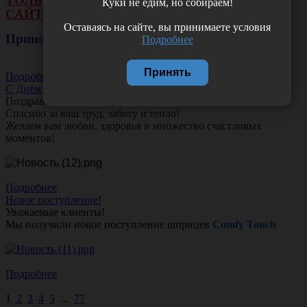
ТОЛЬКО ОПЛАТА ОНЛАЙН НА НАШЕМ
Куки не едим, но собираем!
САЙТЕ ИЛИ ЧЕРЕЗ РАСЧЕТНЫЙ СЧЕТ.
Оставаясь на сайте, вы принимаете условия
Приносим свои извинения!
Подробнее
Принять
Подробнее
С Днём Акушера-Гинеколога!
Поздравляем с Днём
Акушера-Гинеколога!
Спасибо за ваш труд, заботу и тепло!
Желаем вам любви, здоровья и множество счастливых
моментов!
Подробнее
Новое поступление!
Уважаемые клиенты!
Мы получили новое поступление шприцев
Comfy Touch
Подробнее
1
2
3
4
5
...
77