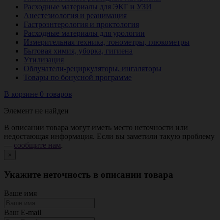
Расходные материалы для ЭКГ и УЗИ
Анестезиология и реанимация
Гастроэнтерология и проктология
Расходные материалы для урологии
Измерительная техника, тонометры, глюкометры
Бытовая химия, уборка, гигиена
Утилизация
Облучатели-рециркуляторы, ингаляторы
Товары по бонусной программе
В корзине 0 товаров
Элемент не найден
В описании товара могут иметь место неточности или
недостающая информация. Если вы заметили такую проблему
—
сообщите нам
.
×
Укажите неточность в описании товара
Ваше имя
Ваш E-mail