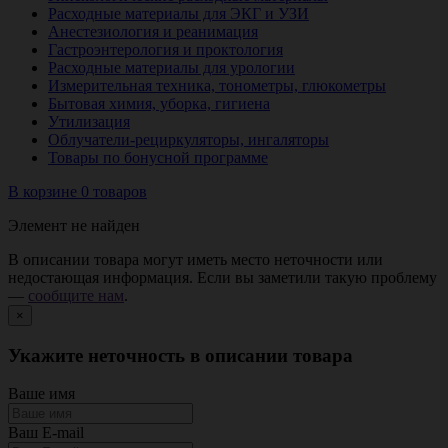
Расходные материалы для ЭКГ и УЗИ
Анестезиология и реанимация
Гастроэнтерология и проктология
Расходные материалы для урологии
Измерительная техника, тонометры, глюкометры
Бытовая химия, уборка, гигиена
Утилизация
Облучатели-рециркуляторы, ингаляторы
Товары по бонусной программе
В корзине 0 товаров
Элемент не найден
В описании товара могут иметь место неточности или
недостающая информация. Если вы заметили такую проблему
—
сообщите нам
.
×
Укажите неточность в описании товара
Ваше имя
Ваш E-mail