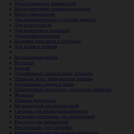
Зуботехническая лаборатория
Инструментарий стоматологический
Индустрия красоты
Для парикмахерских и салонов красоты
Для косметологов
Для маникюра и педикюра
Для парафинотерапии
Восковая депиляция и шугаринг
Для загара и солярия
Ветеринария
Медицинская мебель
Перчатки
Бахилы
Дезинфекция, стерилизация, журналы
Шприцы, иглы, инфузионная терапия
Одноразовые одежда и белье
Перевязочные материалы, спиртовые салфетки
Журналы
Шовные материалы
Медицинский инструментарий
Системы для забора биоматериалов
Расходные материалы для лабораторий
Реагенты для лабораторий
Тест-полоски, тест-системы
Гинекологические расходные материалы