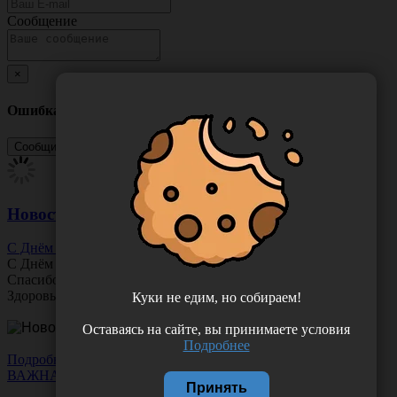
Сообщение
×
Ошибка
Новости
С Днём Офтальмолога!
С Днём
Офтальмолога
!
Спасибо за ясное зрение и заботу о пациентах.
Здоровья вам и новых профессиональных побед!
Куки не едим, но собираем!
Оставаясь на сайте, вы принимаете условия
Подробнее
Подробнее
ВАЖНАЯ НОВОСТЬ
Принять