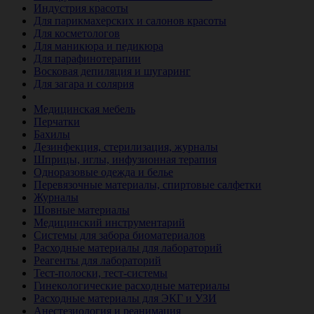
Индустрия красоты
Для парикмахерских и салонов красоты
Для косметологов
Для маникюра и педикюра
Для парафинотерапии
Восковая депиляция и шугаринг
Для загара и солярия
Ветеринария
Медицинская мебель
Перчатки
Бахилы
Дезинфекция, стерилизация, журналы
Шприцы, иглы, инфузионная терапия
Одноразовые одежда и белье
Перевязочные материалы, спиртовые салфетки
Журналы
Шовные материалы
Медицинский инструментарий
Системы для забора биоматериалов
Расходные материалы для лабораторий
Реагенты для лабораторий
Тест-полоски, тест-системы
Гинекологические расходные материалы
Расходные материалы для ЭКГ и УЗИ
Анестезиология и реанимация