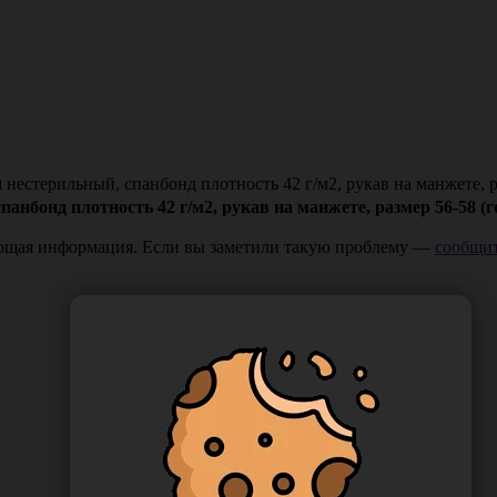
естерильный, спанбонд плотность 42 г/м2, рукав на манжете, ра
нбонд плотность 42 г/м2, рукав на манжете, размер 56-58 (г
ающая информация. Если вы заметили такую проблему —
сообщит