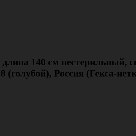
лина 140 см нестерильный, сп
58 (голубой), Россия (Гекса-не