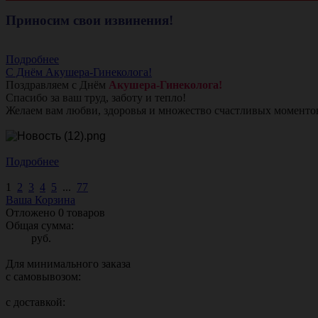
Приносим свои извинения!
Подробнее
С Днём Акушера-Гинеколога!
Поздравляем с Днём
Акушера-Гинеколога!
Спасибо за ваш труд, заботу и тепло!
Желаем вам любви, здоровья и множество счастливых моменто
Подробнее
1
2
3
4
5
...
77
Ваша Корзина
Отложено
0
товаров
Общая сумма:
руб.
Для минимального заказа
с самовывозом:
с доставкой: