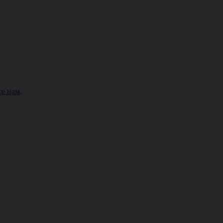
е нам
.