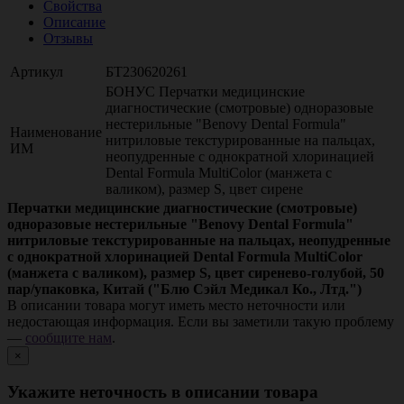
Свойства
Описание
Отзывы
Артикул
БТ230620261
БОНУС Перчатки медицинские
диагностические (смотровые) одноразовые
нестерильные "Benovy Dental Formula"
Наименование
нитриловые текстурированные на пальцах,
ИМ
неопудренные с однократной хлоринацией
Dental Formula MultiColor (манжета с
валиком), размер S, цвет сирене
Перчатки медицинские диагностические (смотровые)
одноразовые нестерильные "Benovy Dental Formula"
нитриловые текстурированные на пальцах, неопудренные
с однократной хлоринацией Dental Formula MultiColor
(манжета с валиком), размер S, цвет сиренево-голубой, 50
пар/упаковка, Китай ("Блю Сэйл Медикал Ко., Лтд.")
В описании товара могут иметь место неточности или
недостающая информация. Если вы заметили такую проблему
—
сообщите нам
.
×
Укажите неточность в описании товара