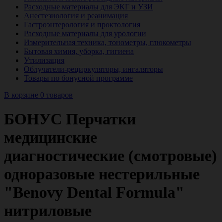
Расходные материалы для ЭКГ и УЗИ
Анестезиология и реанимация
Гастроэнтерология и проктология
Расходные материалы для урологии
Измерительная техника, тонометры, глюкометры
Бытовая химия, уборка, гигиена
Утилизация
Облучатели-рециркуляторы, ингаляторы
Товары по бонусной программе
В корзине 0 товаров
БОНУС Перчатки
медицинские
диагностические (смотровые)
одноразовые нестерильные
"Benovy Dental Formula"
нитриловые