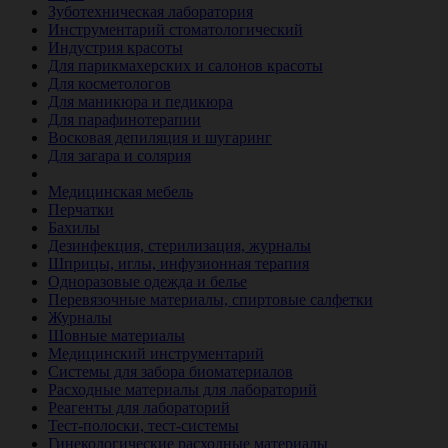
Зуботехническая лаборатория
Инструментарий стоматологический
Индустрия красоты
Для парикмахерских и салонов красоты
Для косметологов
Для маникюра и педикюра
Для парафинотерапии
Восковая депиляция и шугаринг
Для загара и солярия
Ветеринария
Медицинская мебель
Перчатки
Бахилы
Дезинфекция, стерилизация, журналы
Шприцы, иглы, инфузионная терапия
Одноразовые одежда и белье
Перевязочные материалы, спиртовые салфетки
Журналы
Шовные материалы
Медицинский инструментарий
Системы для забора биоматериалов
Расходные материалы для лабораторий
Реагенты для лабораторий
Тест-полоски, тест-системы
Гинекологические расходные материалы